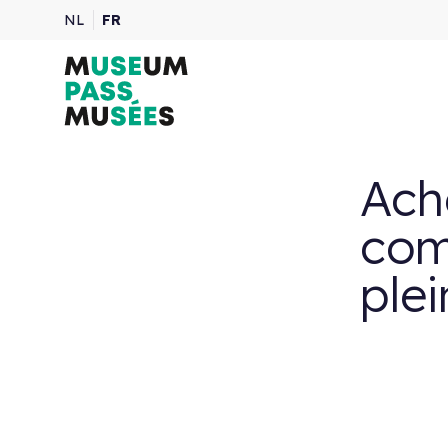
NL
FR
Ach
com
ple