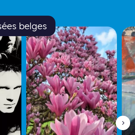
ges
sées belges