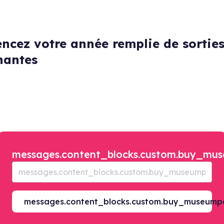
cez votre année remplie de sortie
nantes
messages.content_blocks.custom.buy_mus
messages.content_blocks.custom.buy_museump