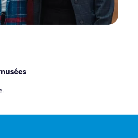
 musées
e.