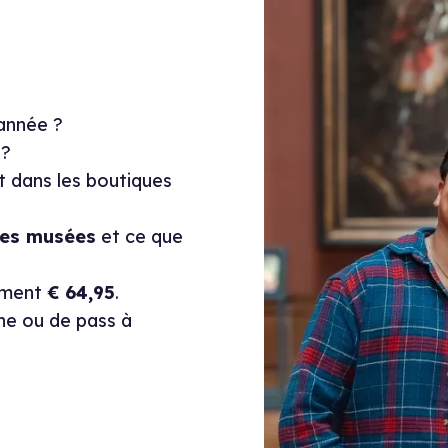
année ?
?
t dans les boutiques
 les musées
et ce que
lement
€ 64,95
.
ne ou de pass à