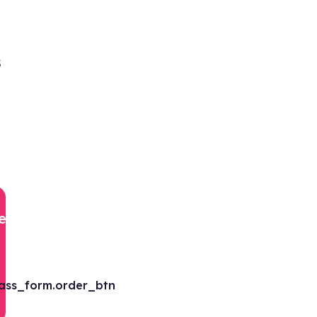
s
eumpass_form.title
ass_form.order_btn