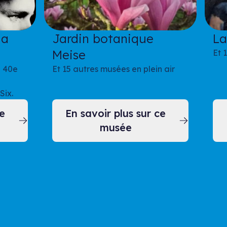
la
Jardin botanique
La
Meise
Et 
e 40e
Et 15 autres musées en plein air
Six.
ce
En savoir plus sur ce
musée