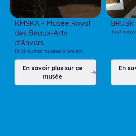
KMSKA - Musée Royal
BRUSK
des Beaux-Arts
Tout nouv
d’Anvers
Et 16 autres musées à Anvers
En savoir plus sur ce
En sav
musée