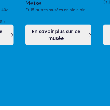
Meise
Et 
e 40e
Et 15 autres musées en plein air
Six.
ce
En savoir plus sur ce
musée