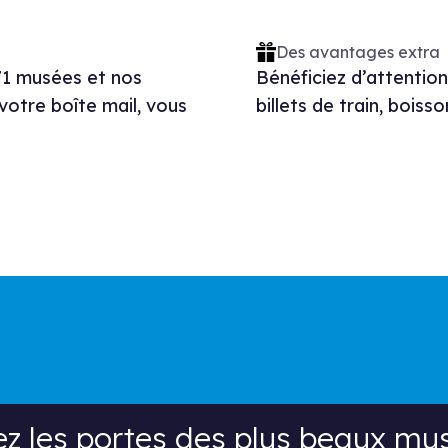
Des avantages extra
71 musées et nos
Bénéficiez d’attentions
otre boîte mail, vous
billets de train, boiss
es portes des plus beaux musées bel
ez les portes des plus beaux mu