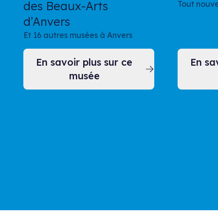
des Beaux-Arts
Tout nouv
d’Anvers
Et 16 autres musées à Anvers
En savoir plus sur ce
En sav
musée