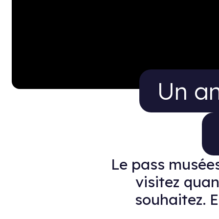
Un an d
Un an
Le pass musées 
visitez quan
souhaitez. 