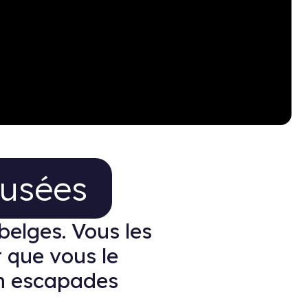
 dans les musées
musées
belges. Vous les
t que vous le
en escapades