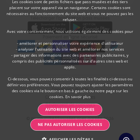
Les cookies sont de petits fichiers que pass musées et des tiers
placent sur votre appareil via un navigateur. Certains cookies sont
DUTCH
nécessaires au fonctionnement du site web et vous ne pouvez pas les
Télécharger
Moyens de paieme
Télécharger l’application pass musées
refuser.
FRENCH
Avec votre consentement, nous utilisons également des cookies pour
Paiement en ligne sécurisé
:
- améliorer et personnaliser votre expérience d'utilisateur
- analyser l'utilisation du site web et améliorer nos services
- partager des informations avec des partenaires publicitaires, y
American Express
bancontact
visa
Edenred
mc
paypal
kbc
Sodexo Cultuurcheques
belfius
compris des publicités personnalisées sur d'autres sites web et
applis.
Ci-dessous, vous pouvez consentir à toutes les finalités ci-dessus ou
définir vos préférences. Vous pouvez toujours ajuster les paramètres
Conditions du site
des cookies via le bouton en bas à gauche ou notre page sur les
Conditions pass musées
cookies.
En savoir plus
Règlement de concours
AUTORISER LES COOKIES
Politique des cookies
© museumPASSmusées sces agréée 2026
NE PAS AUTORISER LES COOKIES
AFFICHER LES DÉTAILS