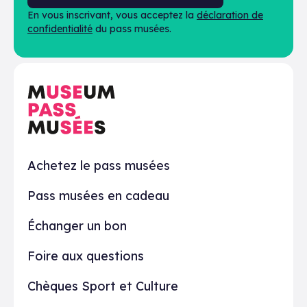
En vous inscrivant, vous acceptez la
déclaration de
confidentialité
du pass musées.
En pratique
Achetez le pass musées
Pass musées en cadeau
Échanger un bon
Foire aux questions
Chèques Sport et Culture