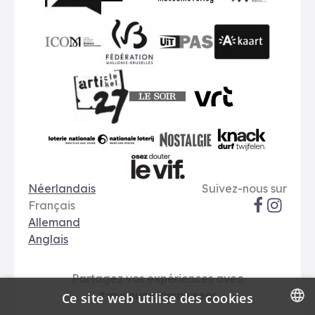
BMR
VMO
MSW
publiq
ICOM
UiTPAS
A-kaart
FWB
Le Soir
VRT
Art 27
nationale loterij
Nostalgie
Knack
Options de langue
Réseaux soci
Le Vif
Néerlandais
Suivez-nous sur
Français
Allemand
Anglais
Partagez vos expériences avec
#museumpassmusees
Ce site web utilise des cookies