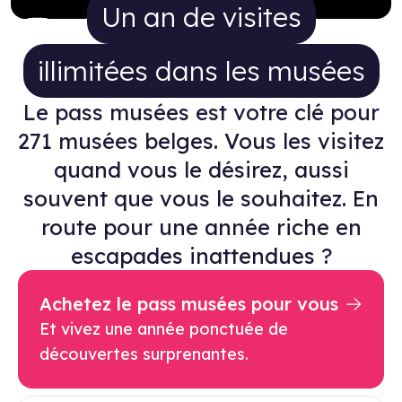
Un an de visites illimitées da
Un an de visites
illimitées dans les musées
Le pass musées est votre clé pour
271 musées belges. Vous les visitez
quand vous le désirez, aussi
souvent que vous le souhaitez. En
route pour une année riche en
escapades inattendues ?
Achetez le pass musées pour vous
Et vivez une année ponctuée de
découvertes surprenantes.