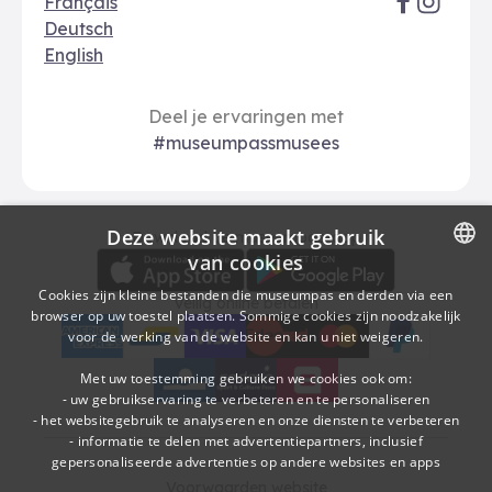
Français
Deutsch
English
Deel je ervaringen met
#museumpassmusees
Deze website maakt gebruik
Download
Betalingsopties
Download de museumpas-app
van cookies
DUTCH
Cookies zijn kleine bestanden die museumpas en derden via een
Veilig online betalen
browser op uw toestel plaatsen. Sommige cookies zijn noodzakelijk
FRENCH
voor de werking van de website en kan u niet weigeren.
American Express
bancontact
visa
Edenred
mc
paypal
kbc
Sodexo Cultuurcheques
belfius
Met uw toestemming gebruiken we cookies ook om:
- uw gebruikservaring te verbeteren en te personaliseren
- het websitegebruik te analyseren en onze diensten te verbeteren
- informatie te delen met advertentiepartners, inclusief
gepersonaliseerde advertenties op andere websites en apps
Voorwaarden website