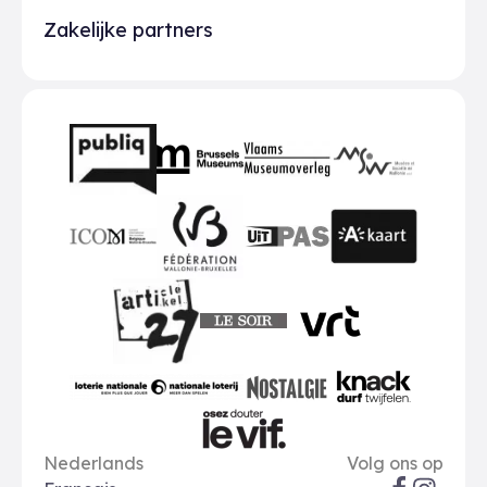
Zakelijke partners
Partners
BMR
VMO
MSW
publiq
ICOM
UiTPAS
A-kaart
FWB
Le Soir
VRT
Art 27
nationale loterij
Nostalgie
Knack
Taal opties
Sociale me
Le Vif
Nederlands
Volg ons op