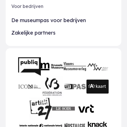
Voor bedrijven
De museumpas voor bedrijven
Zakelijke partners
Partners
BMR
VMO
MSW
publiq
ICOM
UiTPAS
A-kaart
FWB
Le Soir
VRT
Art 27