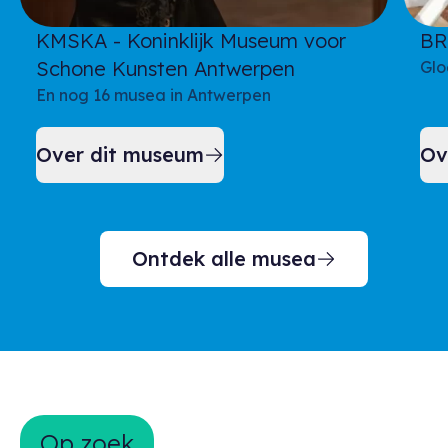
KMSKA - Koninklijk Museum voor
BR
Schone Kunsten Antwerpen
Glo
En nog 16 musea in Antwerpen
Over dit museum
Ov
Ontdek alle musea
Op zoek naar inspiratie?
Op zoek