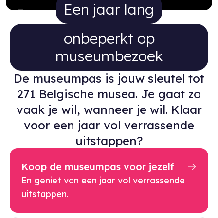
Een jaar lang onbeperkt op 
Een jaar lang
onbeperkt op
museumbezoek
De museumpas is jouw sleutel tot
271 Belgische musea. Je gaat zo
vaak je wil, wanneer je wil. Klaar
voor een jaar vol verrassende
uitstappen?
Koop de museumpas voor jezelf
En geniet van een jaar vol verrassende
uitstappen.