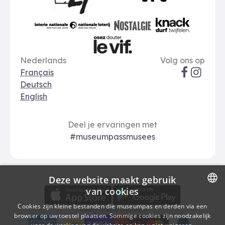
Le Soir
VRT
Art 27
nationale loterij
Nostalgie
Knack
Taal opties
Sociale me
Le Vif
Nederlands
Volg ons op
Français
Deutsch
English
Deel je ervaringen met
#museumpassmusees
Deze website maakt gebruik
Download
Betalingsopties
Download de museumpas-app
van cookies
DUTCH
Cookies zijn kleine bestanden die museumpas en derden via een
Veilig online betalen
browser op uw toestel plaatsen. Sommige cookies zijn noodzakelijk
FRENCH