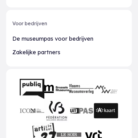
Voor bedrijven
De museumpas voor bedrijven
Zakelijke partners
Partners
BMR
VMO
MSW
publiq
ICOM
UiTPAS
A-kaart
FWB