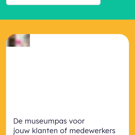
De museumpas voor jouw klanten 
De museumpas voor
jouw klanten of medewerkers