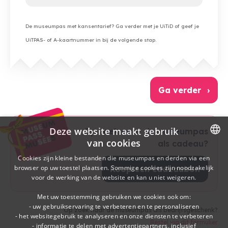
De museumpas met kansentarief? Ga verder met je UiTiD of geef je
UiTPAS- of A-kaartnummer in bij de volgende stap.
Ga verder
Deze website maakt gebruik
Op zoek naar de museumpas
van cookies
als cadeau?
DUTCH
Cookies zijn kleine bestanden die museumpas en derden via een
browser op uw toestel plaatsen. Sommige cookies zijn noodzakelijk
Koop een cadeaubon
FRENCH
voor de werking van de website en kan u niet weigeren.
Met uw toestemming gebruiken we cookies ook om:
- uw gebruikservaring te verbeteren en te personaliseren
Op zoek naar de museumpas als bedrijfsgeschenk?
- het websitegebruik te analyseren en onze diensten te verbeteren
Bestel via dit formulier
- informatie te delen met advertentiepartners, inclusief