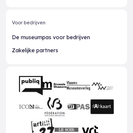
Voor bedrijven
De museumpas voor bedrijven
Zakelijke partners
Partners
BMR
VMO
MSW
publiq
ICOM
UiTPAS
A-kaart
FWB