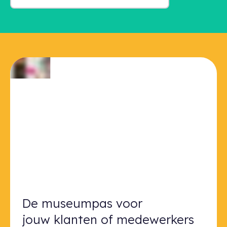
De museumpas voor jouw klanten 
De museumpas voor
jouw klanten of medewerkers