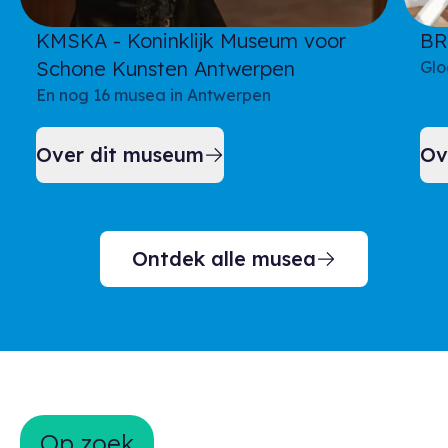
KMSKA - Koninklijk Museum voor
BR
Schone Kunsten Antwerpen
Glo
En nog 16 musea in Antwerpen
Over dit museum
Ov
Ontdek alle musea
Op zoek naar inspiratie?
Op zoek