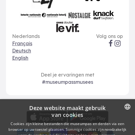
Le Soir
VRT
Art 27
nationale loterij
Nostalgie
Knack
Taal opties
Sociale me
Le Vif
Nederlands
Volg ons op
Français
Deutsch
English
Deel je ervaringen met
#museumpassmusees
Deze website maakt gebruik
Download
Betalingsopties
Download de museumpas-app
van cookies
DUTCH
Cookies zijn kleine bestanden die museumpas en derden via een
Veilig online betalen
browser op uw toestel plaatsen. Sommige cookies zijn noodzakelijk
FRENCH