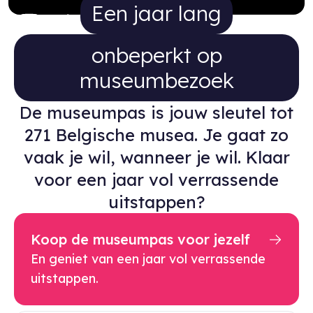
Een jaar lang onbeperkt op 
Een jaar lang
onbeperkt op
museumbezoek
De museumpas is jouw sleutel tot
271 Belgische musea. Je gaat zo
vaak je wil, wanneer je wil. Klaar
voor een jaar vol verrassende
uitstappen?
Koop de museumpas voor jezelf
En geniet van een jaar vol verrassende
uitstappen.