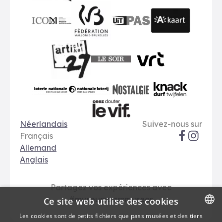
publiq
ICOM
UiTPAS
A-kaart
FWB
Le Soir
VRT
Art 27
nationale loterij
Nostalgie
Knack
Options de langue
Réseaux soci
Le Vif
Néerlandais
Suivez-nous sur
Français
Allemand
Anglais
Partagez vos expériences avec
#museumpassmusees
Ce site web utilise des cookies
Les cookies sont de petits fichiers que pass musées et des tiers