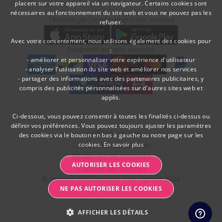
placent sur votre appareil via un navigateur. Certains cookies sont
DUTCH
nécessaires au fonctionnement du site web et vous ne pouvez pas les
Télécharger
Moyens de paieme
Télécharger l’application pass musées
refuser.
FRENCH
Avec votre consentement, nous utilisons également des cookies pour
Paiement en ligne sécurisé
:
- améliorer et personnaliser votre expérience d'utilisateur
- analyser l'utilisation du site web et améliorer nos services
- partager des informations avec des partenaires publicitaires, y
American Express
bancontact
visa
Edenred
mc
paypal
kbc
Sodexo Cultuurcheques
belfius
compris des publicités personnalisées sur d'autres sites web et
applis.
Ci-dessous, vous pouvez consentir à toutes les finalités ci-dessus ou
définir vos préférences. Vous pouvez toujours ajuster les paramètres
Conditions du site
des cookies via le bouton en bas à gauche ou notre page sur les
Conditions pass musées
cookies.
En savoir plus
Règlement de concours
AUTORISER LES COOKIES
Politique des cookies
© museumPASSmusées sces agréée 2026
NE PAS AUTORISER LES COOKIES
AFFICHER LES DÉTAILS