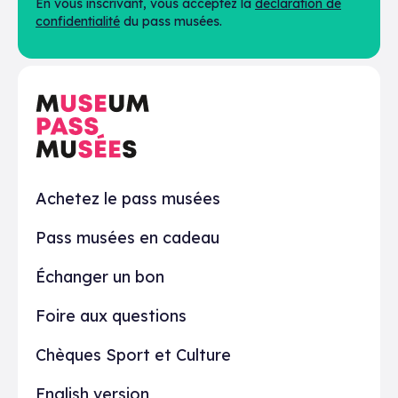
En vous inscrivant, vous acceptez la
déclaration de
confidentialité
du pass musées.
En pratique
Achetez le pass musées
Pass musées en cadeau
Échanger un bon
Foire aux questions
Chèques Sport et Culture
English version