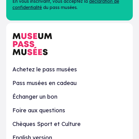
En vous inscrivant, vous acceptez la
déclaration de
confidentialité
du pass musées.
En pratique
Achetez le pass musées
Pass musées en cadeau
Échanger un bon
Foire aux questions
Chèques Sport et Culture
English version