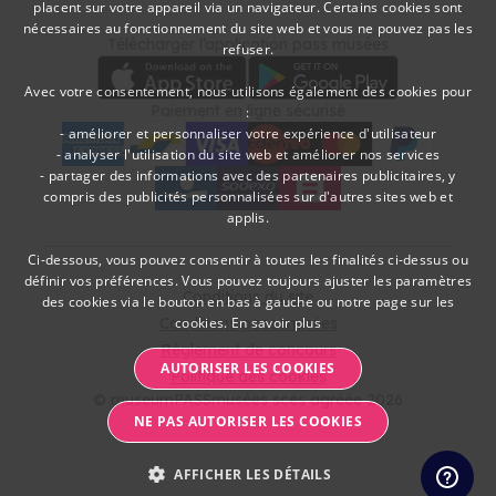
placent sur votre appareil via un navigateur. Certains cookies sont
DUTCH
nécessaires au fonctionnement du site web et vous ne pouvez pas les
Télécharger
Moyens de paieme
Télécharger l’application pass musées
refuser.
FRENCH
Avec votre consentement, nous utilisons également des cookies pour
Paiement en ligne sécurisé
:
- améliorer et personnaliser votre expérience d'utilisateur
- analyser l'utilisation du site web et améliorer nos services
- partager des informations avec des partenaires publicitaires, y
American Express
bancontact
visa
Edenred
mc
paypal
kbc
Sodexo Cultuurcheques
belfius
compris des publicités personnalisées sur d'autres sites web et
applis.
Ci-dessous, vous pouvez consentir à toutes les finalités ci-dessus ou
définir vos préférences. Vous pouvez toujours ajuster les paramètres
Conditions du site
des cookies via le bouton en bas à gauche ou notre page sur les
Conditions pass musées
cookies.
En savoir plus
Règlement de concours
AUTORISER LES COOKIES
Politique des cookies
© museumPASSmusées sces agréée 2026
NE PAS AUTORISER LES COOKIES
AFFICHER LES DÉTAILS