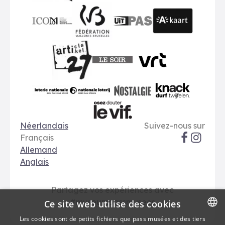
publiq
ICOM
UiTPAS
A-kaart
FWB
Le Soir
VRT
Art 27
nationale loterij
Nostalgie
Knack
Options de langue
Réseaux soci
Le Vif
Néerlandais
Suivez-nous sur
Français
Allemand
Anglais
Partagez vos expériences avec
#museumpassmusees
Ce site web utilise des cookies
Les cookies sont de petits fichiers que pass musées et des tiers