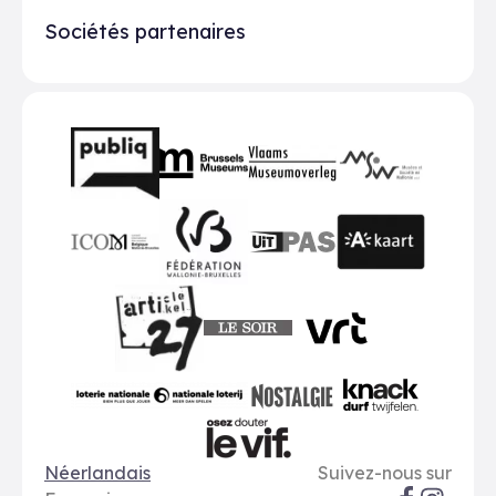
Sociétés partenaires
Partenaires
BMR
VMO
MSW
publiq
ICOM
UiTPAS
A-kaart
FWB
Le Soir
VRT
Art 27
nationale loterij
Nostalgie
Knack
Options de langue
Réseaux soci
Le Vif
Néerlandais
Suivez-nous sur