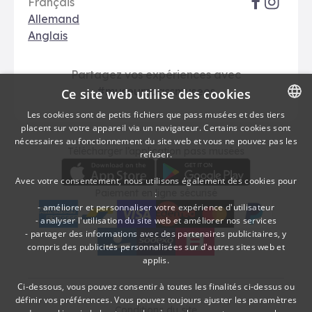
Français
Allemand
Anglais
Partagez vos expériences avec
#museumpassmusees
Ce site web utilise des cookies
Les cookies sont de petits fichiers que pass musées et des tiers
placent sur votre appareil via un navigateur. Certains cookies sont
DUTCH
nécessaires au fonctionnement du site web et vous ne pouvez pas les
Télécharger
Moyens de paieme
Télécharger l’application pass musées
refuser.
FRENCH
Avec votre consentement, nous utilisons également des cookies pour
Paiement en ligne sécurisé
:
- améliorer et personnaliser votre expérience d'utilisateur
- analyser l'utilisation du site web et améliorer nos services
- partager des informations avec des partenaires publicitaires, y
American Express
bancontact
visa
Edenred
mc
paypal
kbc
Sodexo Cultuurcheques
belfius
compris des publicités personnalisées sur d'autres sites web et
applis.
Ci-dessous, vous pouvez consentir à toutes les finalités ci-dessus ou
définir vos préférences. Vous pouvez toujours ajuster les paramètres
Conditions du site