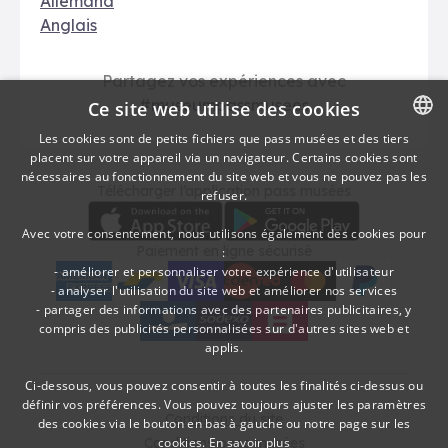
Allemand
Anglais
Partagez vos expériences avec
#museumpassmusees
Ce site web utilise des cookies
Les cookies sont de petits fichiers que pass musées et des tiers
placent sur votre appareil via un navigateur. Certains cookies sont
DUTCH
nécessaires au fonctionnement du site web et vous ne pouvez pas les
Télécharger
Moyens de paieme
Télécharger l’application pass musées
refuser.
FRENCH
Avec votre consentement, nous utilisons également des cookies pour
Paiement en ligne sécurisé
:
- améliorer et personnaliser votre expérience d'utilisateur
- analyser l'utilisation du site web et améliorer nos services
- partager des informations avec des partenaires publicitaires, y
American Express
bancontact
visa
Edenred
mc
paypal
kbc
Sodexo Cultuurcheques
belfius
compris des publicités personnalisées sur d'autres sites web et
applis.
Ci-dessous, vous pouvez consentir à toutes les finalités ci-dessus ou
définir vos préférences. Vous pouvez toujours ajuster les paramètres
Conditions du site
des cookies via le bouton en bas à gauche ou notre page sur les
cookies.
En savoir plus
Conditions pass musées