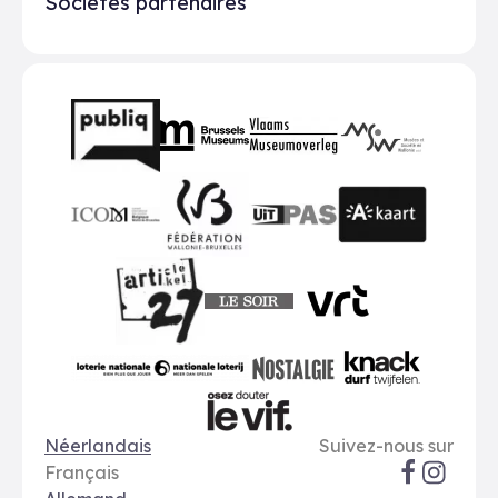
Sociétés partenaires
Partenaires
BMR
VMO
MSW
publiq
ICOM
UiTPAS
A-kaart
FWB
Le Soir
VRT
Art 27
nationale loterij
Nostalgie
Knack
Options de langue
Réseaux soci
Le Vif
Néerlandais
Suivez-nous sur
Français