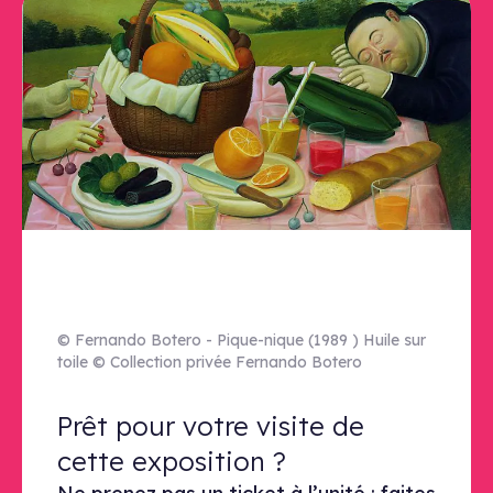
© Fernando Botero - Pique-nique (1989 ) Huile sur
toile © Collection privée Fernando Botero
Prêt pour votre visite de cette exp
Prêt pour votre visite de
cette exposition ?