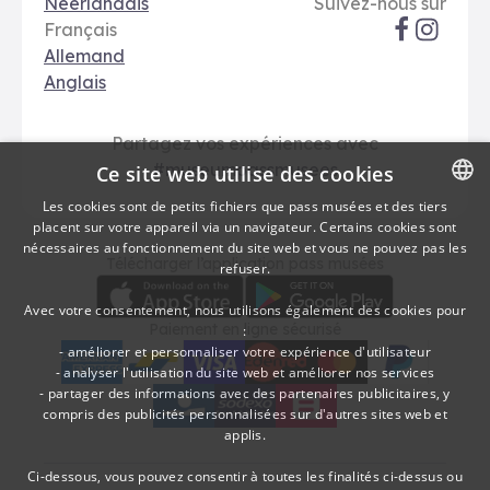
Options de langue
Réseaux soci
Le Vif
Néerlandais
Suivez-nous sur
Français
Allemand
Anglais
Partagez vos expériences avec
#museumpassmusees
Ce site web utilise des cookies
Les cookies sont de petits fichiers que pass musées et des tiers
placent sur votre appareil via un navigateur. Certains cookies sont
DUTCH
nécessaires au fonctionnement du site web et vous ne pouvez pas les
Télécharger
Moyens de paieme
Télécharger l’application pass musées
refuser.
FRENCH
Avec votre consentement, nous utilisons également des cookies pour
Paiement en ligne sécurisé
:
- améliorer et personnaliser votre expérience d'utilisateur
- analyser l'utilisation du site web et améliorer nos services
- partager des informations avec des partenaires publicitaires, y
American Express
bancontact
visa
Edenred
mc
paypal
kbc
Sodexo Cultuurcheques
belfius
compris des publicités personnalisées sur d'autres sites web et
applis.
Ci-dessous, vous pouvez consentir à toutes les finalités ci-dessus ou