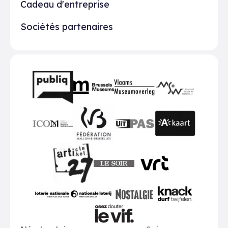
Cadeau d'entreprise
Sociétés partenaires
Partenaires
BMR
VMO
MSW
publiq
ICOM
UiTPAS
A-kaart
FWB
Le Soir
VRT
Art 27
nationale loterij
Nostalgie
Knack