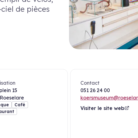
ciel de pièces
isation
Contact
plein 15
051 26 24 00
Roeselare
koersmuseum@roeselar
ipements
ique
Café
Visiter le site web
aurant