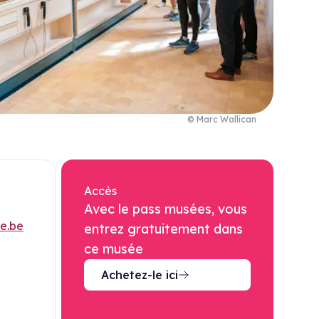
© Marc Wallican
Accès
Avec le pass musées, vous
e.be
entrez gratuitement dans
ce musée
Achetez-le ici