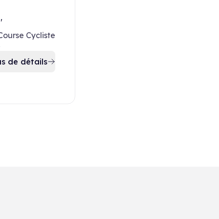
'
Course Cycliste
6
us de détails