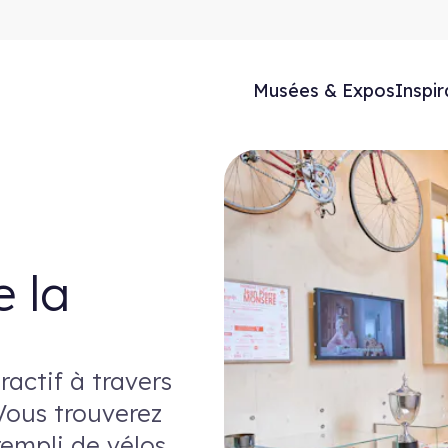
Musées & Expos
Inspir
 la
actif à travers
 Vous trouverez
empli de vélos,