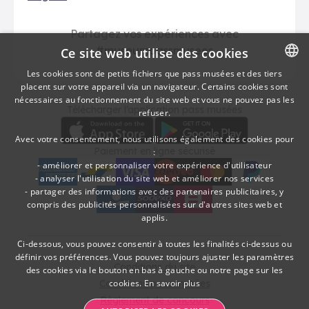
Partagez vos expériences avec
#museumpassmusees
Ce site web utilise des cookies
Les cookies sont de petits fichiers que pass musées et des tiers
placent sur votre appareil via un navigateur. Certains cookies sont
DUTCH
nécessaires au fonctionnement du site web et vous ne pouvez pas les
Télécharger
Moyens de paieme
Télécharger l’application pass musées
refuser.
FRENCH
Avec votre consentement, nous utilisons également des cookies pour
Paiement en ligne sécurisé
:
- améliorer et personnaliser votre expérience d'utilisateur
- analyser l'utilisation du site web et améliorer nos services
- partager des informations avec des partenaires publicitaires, y
American Express
bancontact
visa
Edenred
mc
paypal
kbc
Sodexo Cultuurcheques
belfius
compris des publicités personnalisées sur d'autres sites web et
applis.
Ci-dessous, vous pouvez consentir à toutes les finalités ci-dessus ou
définir vos préférences. Vous pouvez toujours ajuster les paramètres
Conditions du site
des cookies via le bouton en bas à gauche ou notre page sur les
cookies.
En savoir plus
Conditions pass musées
Règlement de concours