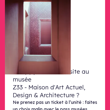
© Z33
Prêt(e) pour votre visite au musé
Prêt(e) pour votre visite au
musée
Z33 - Maison d'Art Actuel,
Design & Architecture ?
Ne prenez pas un ticket à l’unité : faites
un choix malin avec le pass musées.