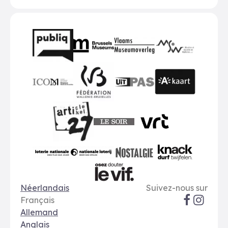
Partenaires
BMR
VMO
MSW
publiq
ICOM
UiTPAS
A-kaart
FWB
Le Soir
VRT
Art 27
nationale loterij
Nostalgie
Knack
Options de langue
Réseaux soci
Le Vif
Néerlandais
Suivez-nous sur
Français
Allemand
Anglais