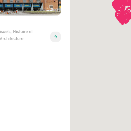
isuels, Histoire et
Architecture