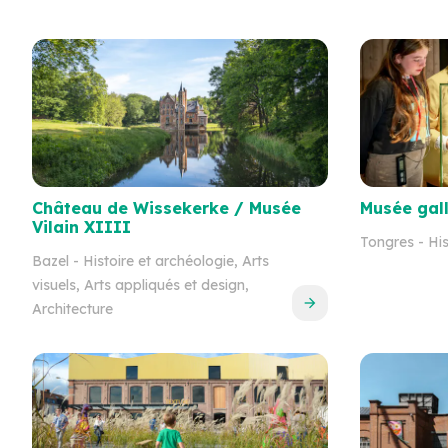
Château de Wissekerke / Musée
Musée gal
Vilain XIIII
Tongres
- His
Bazel
- Histoire et archéologie, Arts
visuels, Arts appliqués et design,
Architecture