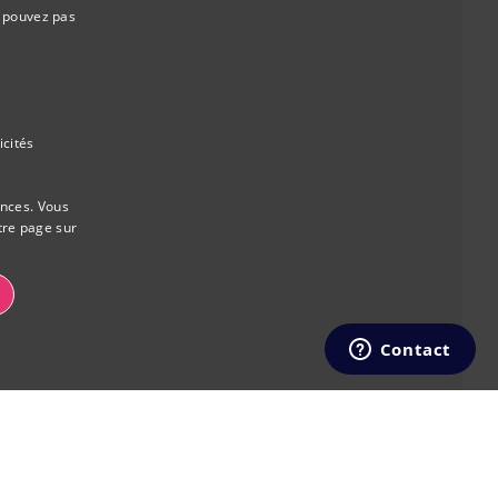
e pouvez pas
DUTCH
FRENCH
icités
ences. Vous
tre page sur
OOKIES
COOKIES FONCTIONNELS
es fonctionnels