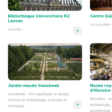
Bibliothèque Universitaire KU
Centre Dai
Leuven
La Louvière
-
Louvain
-
Jardin-musée Gaasbeek
Musée roya
d'Histoire 
Gaasbeek
- Arts appliqués et design,
Bruxelles
- Ar
Histoire et archéologie, Sciences et
archéologie, 
technique
Architecture