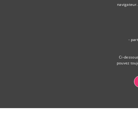
navigateur.
- par
Ci-dessous
pouvez touj
LES COOKIES NÉCESSAIRES & ANA
Les cookies né