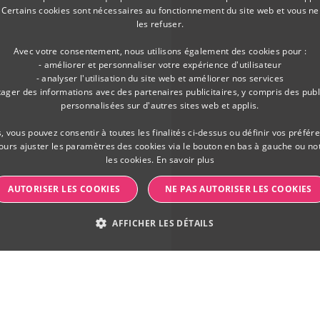
 Certains cookies sont nécessaires au fonctionnement du site web et vous n
les refuser.
Avec votre consentement, nous utilisons également des cookies pour :
- améliorer et personnaliser votre expérience d'utilisateur
- analyser l'utilisation du site web et améliorer nos services
tager des informations avec des partenaires publicitaires, y compris des publ
personnalisées sur d'autres sites web et applis.
, vous pouvez consentir à toutes les finalités ci-dessus ou définir vos préfér
ours ajuster les paramètres des cookies via le bouton en bas à gauche ou no
les cookies.
En savoir plus
AUTORISER LES COOKIES
NE PAS AUTORISER LES COOKIES
AFFICHER LES DÉTAILS
LYTIQUES
COOKIES DE PERFORMANCE
PROFILING C
cessaires & analytiques
Cookies de performance
Profiling cookies
Cooki