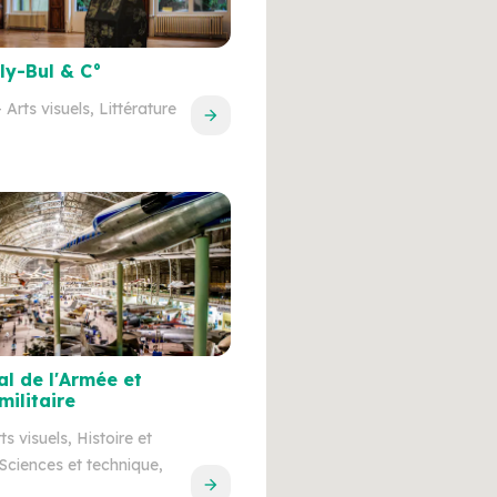
ly-Bul & C°
 Arts visuels, Littérature
l de l'Armée et
militaire
ts visuels, Histoire et
Sciences et technique,