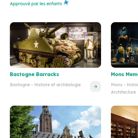
Approuvé par les enfants
Bastogne Barracks
Mons Mem
Bastogne
- Histoire et archéologie
Mons
- Histo
Architecture