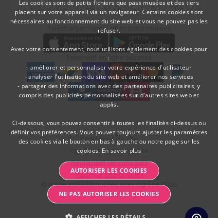
Les cookies sont de petits fichiers que pass musées et des tiers
placent sur votre appareil via un navigateur. Certains cookies sont
DUTCH
nécessaires au fonctionnement du site web et vous ne pouvez pas les
Télécharger
Moyens de paieme
Télécharger l’application pass musées
refuser.
FRENCH
Avec votre consentement, nous utilisons également des cookies pour
Paiement en ligne sécurisé
:
- améliorer et personnaliser votre expérience d'utilisateur
- analyser l'utilisation du site web et améliorer nos services
- partager des informations avec des partenaires publicitaires, y
American Express
bancontact
visa
Edenred
mc
paypal
kbc
Sodexo Cultuurcheques
belfius
compris des publicités personnalisées sur d'autres sites web et
applis.
Ci-dessous, vous pouvez consentir à toutes les finalités ci-dessus ou
définir vos préférences. Vous pouvez toujours ajuster les paramètres
Conditions du site
des cookies via le bouton en bas à gauche ou notre page sur les
Conditions pass musées
cookies.
En savoir plus
Règlement de concours
AUTORISER LES COOKIES
Politique des cookies
© museumPASSmusées sces agréée 2026
NE PAS AUTORISER LES COOKIES
AFFICHER LES DÉTAILS