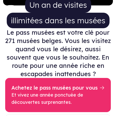
Un an de visites illimitées da
Un an de visites
illimitées dans les musées
Le pass musées est votre clé pour
271 musées belges. Vous les visitez
quand vous le désirez, aussi
souvent que vous le souhaitez. En
route pour une année riche en
escapades inattendues ?
Achetez le pass musées pour vous
Et vivez une année ponctuée de
découvertes surprenantes.