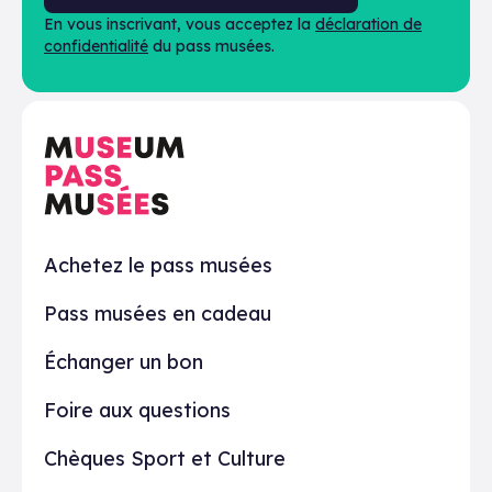
En vous inscrivant, vous acceptez la
déclaration de
confidentialité
du pass musées.
En pratique
Achetez le pass musées
Pass musées en cadeau
Échanger un bon
Foire aux questions
Chèques Sport et Culture