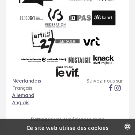
BMR
VMO
MSW
publiq
ICOM
UiTPAS
A-kaart
FWB
Le Soir
VRT
Art 27
nationale loterij
Nostalgie
Knack
Options de langue
Réseaux soci
Le Vif
Néerlandais
Suivez-nous sur
Français
Allemand
Anglais
Partagez vos expériences avec
#museumpassmusees
Ce site web utilise des cookies