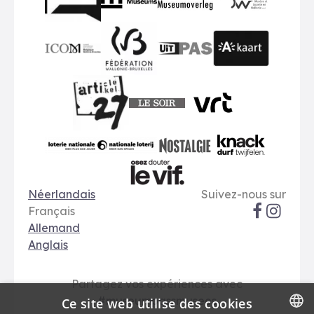
BMR
VMO
MSW
publiq
ICOM
UiTPAS
A-kaart
FWB
Le Soir
VRT
Art 27
nationale loterij
Nostalgie
Knack
Options de langue
Réseaux soci
Le Vif
Néerlandais
Suivez-nous sur
Français
Allemand
Anglais
Partagez vos expériences avec
#museumpassmusees
Ce site web utilise des cookies