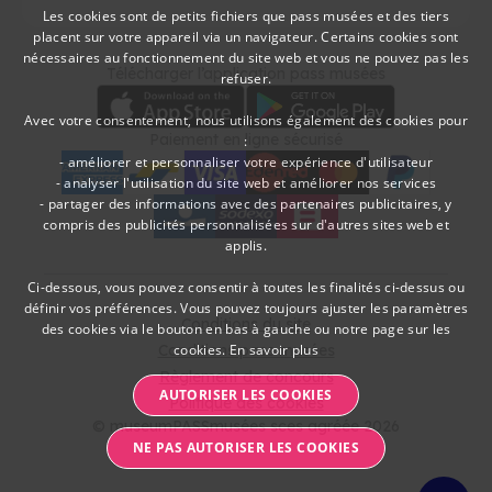
Les cookies sont de petits fichiers que pass musées et des tiers
placent sur votre appareil via un navigateur. Certains cookies sont
DUTCH
nécessaires au fonctionnement du site web et vous ne pouvez pas les
Télécharger
Moyens de paieme
Télécharger l’application pass musées
refuser.
FRENCH
Avec votre consentement, nous utilisons également des cookies pour
Paiement en ligne sécurisé
:
- améliorer et personnaliser votre expérience d'utilisateur
- analyser l'utilisation du site web et améliorer nos services
- partager des informations avec des partenaires publicitaires, y
American Express
bancontact
visa
Edenred
mc
paypal
kbc
Sodexo Cultuurcheques
belfius
compris des publicités personnalisées sur d'autres sites web et
applis.
Ci-dessous, vous pouvez consentir à toutes les finalités ci-dessus ou
définir vos préférences. Vous pouvez toujours ajuster les paramètres
Conditions du site
des cookies via le bouton en bas à gauche ou notre page sur les
cookies.
En savoir plus
Conditions pass musées
Règlement de concours
AUTORISER LES COOKIES
Politique des cookies
© museumPASSmusées sces agréée 2026
NE PAS AUTORISER LES COOKIES