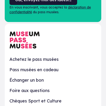
En vous inscrivant, vous acceptez la
déclaration de
confidentialité
du pass musées.
En pratique
Achetez le pass musées
Pass musées en cadeau
Échanger un bon
Foire aux questions
Chèques Sport et Culture