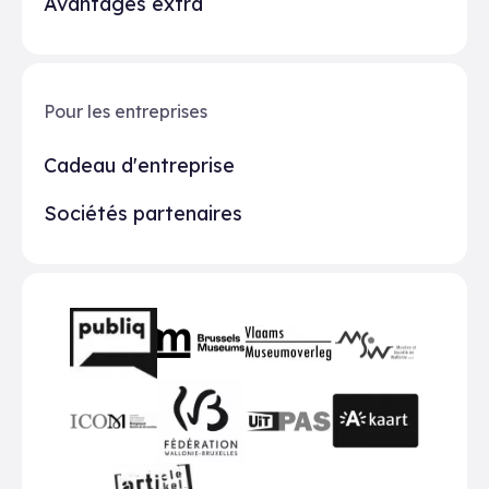
Avantages extra
Pour les entreprises
Cadeau d'entreprise
Sociétés partenaires
Partenaires
BMR
VMO
MSW
publiq
ICOM
UiTPAS
A-kaart
FWB