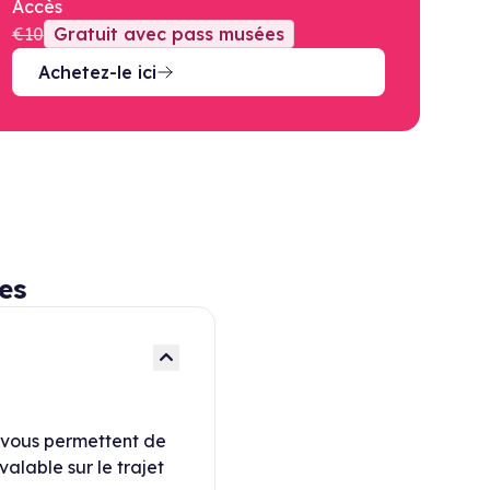
Accès
€10
Gratuit avec pass musées
Achetez-le ici
es
 vous permettent de
alable sur le trajet