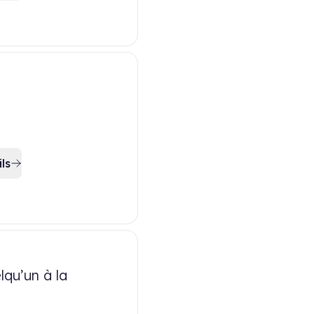
ls
lqu’un à la