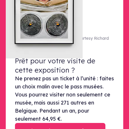
© © Estate of Helen Chadwick. Courtesy Richard
Saltoun Gallery London and Rome.
Prêt pour votre visite de cette exp
Prêt pour votre visite de
cette exposition ?
Ne prenez pas un ticket à l’unité : faites
un choix malin avec le pass musées.
Vous pourrez visiter non seulement ce
musée, mais aussi 271 autres en
Belgique. Pendant un an, pour
seulement 64,95 €.