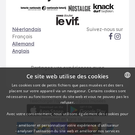
VRT
Art 27
nationale loterij
Nostalgie
Knack
Options de langue
Réseaux soci
Le Vif
Néerlandais
Suivez-nous sur
Français
Allemand
Anglais
Partagez vos expériences avec
#museumpassmusees
Ce site web utilise des cookies
Les cookies sont de petits fichiers que pass musées et des tiers
placent sur votre appareil via un navigateur. Certains cookies sont
DUTCH
nécessaires au fonctionnement du site web et vous ne pouvez pas les
Télécharger
Moyens de paieme
Télécharger l’application pass musées
refuser.
FRENCH
Avec votre consentement, nous utilisons également des cookies pour
Paiement en ligne sécurisé
:
- améliorer et personnaliser votre expérience d'utilisateur
- analyser l'utilisation du site web et améliorer nos services