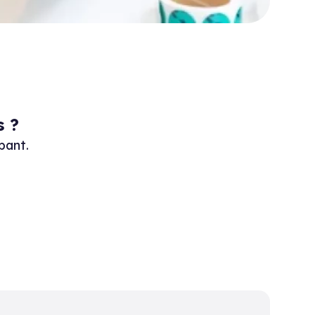
s ?
pant.