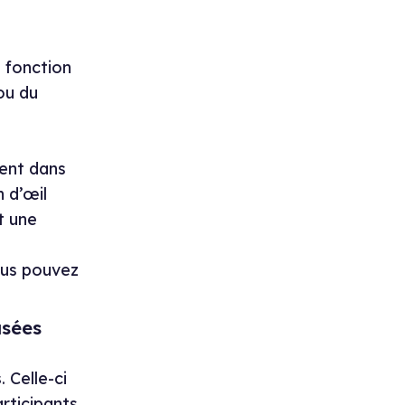
 fonction
ou du
sent dans
 d’œil
t une
ous pouvez
usées
s
. Celle-ci
rticipants