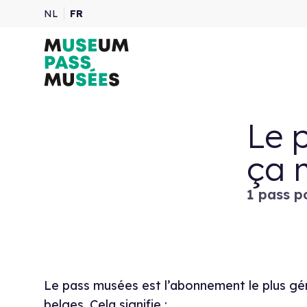
NL
FR
Le 
ça 
1 pass p
Le pass musées est l’abonnement le plus g
belges. Cela signifie :