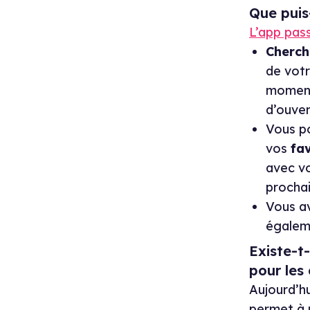
Que puis
L’app pas
Cherch
de votr
moment 
d’ouver
Vous po
vos
fa
avec vo
prochai
Vous a
égaleme
Existe-t
pour les
Aujourd’hui
permet à 