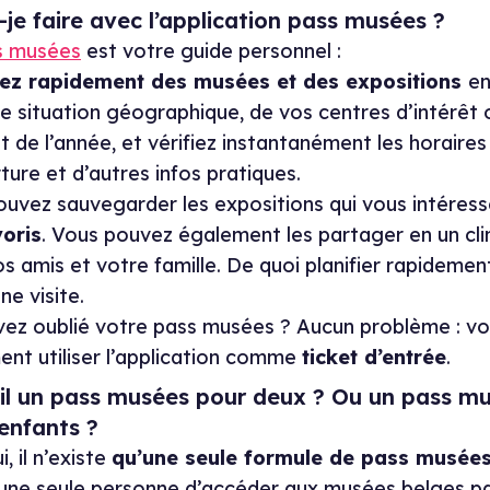
-je faire avec l’application pass musées ?
s musées
est votre guide personnel :
ez rapidement des musées et des expositions
en
e situation géographique, de vos centres d’intérêt 
de l’année, et vérifiez instantanément les horaires
ture et d’autres infos pratiques.
uvez sauvegarder les expositions qui vous intéres
voris
. Vous pouvez également les partager en un clin
s amis et votre famille. De quoi planifier rapidemen
ne visite.
vez oublié votre pass musées ? Aucun problème : v
nt utiliser l’application comme
ticket d’entrée
.
-il un pass musées pour deux ? Ou un pass m
 enfants ?
, il n’existe
qu’une seule formule de pass musée
une seule personne d’accéder aux musées belges pa