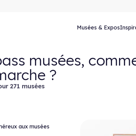
Musées & Expos
Inspir
pass musées, comm
marche ?
our 271 musées
énéreux aux musées