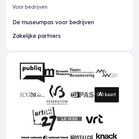
Voor bedrijven
De museumpas voor bedrijven
Zakelijke partners
Partners
BMR
VMO
MSW
publiq
ICOM
UiTPAS
A-kaart
FWB
Le Soir
VRT
Art 27