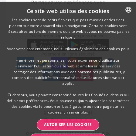
Partagez vos expériences avec
#museumpassmusees
Ce site web utilise des cookies
Les cookies sont de petits fichiers que pass musées et des tiers
placent sur votre appareil via un navigateur. Certains cookies sont
DUTCH
nécessaires au fonctionnement du site web et vous ne pouvez pas les
Télécharger
Moyens de paieme
Télécharger l’application pass musées
refuser.
FRENCH
Avec votre consentement, nous utilisons également des cookies pour
Paiement en ligne sécurisé
:
- améliorer et personnaliser votre expérience d'utilisateur
- analyser l'utilisation du site web et améliorer nos services
- partager des informations avec des partenaires publicitaires, y
American Express
bancontact
visa
Edenred
mc
paypal
kbc
Sodexo Cultuurcheques
belfius
compris des publicités personnalisées sur d'autres sites web et
applis.
Ci-dessous, vous pouvez consentir à toutes les finalités ci-dessus ou
définir vos préférences. Vous pouvez toujours ajuster les paramètres
Conditions du site
des cookies via le bouton en bas à gauche ou notre page sur les
Conditions pass musées
cookies.
En savoir plus
Règlement de concours
AUTORISER LES COOKIES
Politique des cookies
© museumPASSmusées sces agréée 2026