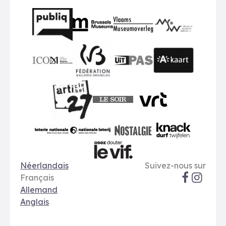
Partenaires
BMR
VMO
MSW
publiq
ICOM
UiTPAS
A-kaart
FWB
Le Soir
VRT
Art 27
nationale loterij
Nostalgie
Knack
Options de langue
Réseaux soci
Le Vif
Néerlandais
Suivez-nous sur
Français
Allemand
Anglais