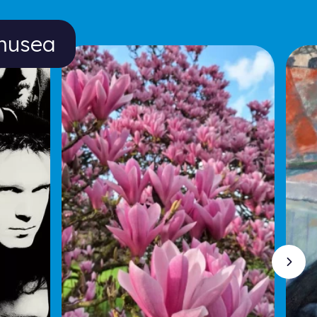
 musea