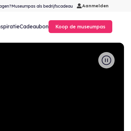
Aanmelden
agen?
Museumpas als bedrijfscadeau
nspiratie
Cadeaubon
Koop de museumpas
Play Video