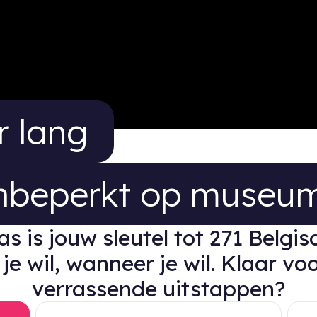
 lang onbeperkt op
r lang
nbeperkt op museu
 is jouw sleutel tot 271 Belgis
je wil, wanneer je wil. Klaar voo
verrassende uitstappen?