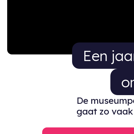
Een jaar
Een jaa
o
De museumpas
gaat zo vaak 