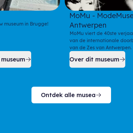
MoMu - ModeMus
Antwerpen
w museum in Brugge!
MoMu viert de 40ste verja
van de internationale door
van de Zes van Antwerpen.
t museum
Over dit museum
Ontdek alle musea