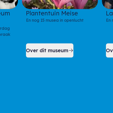
eum
Plantentuin Meise
La
En nog 15 musea in openlucht
En 
ardag
braak
Over dit museum
Ov