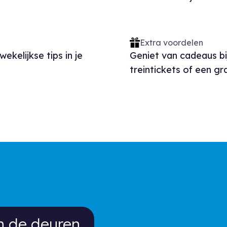
Extra voordelen
elijkse tips in je
Geniet van cadeaus bi
treintickets of een gr
e deuren van de mooiste Belgische
 de deuren