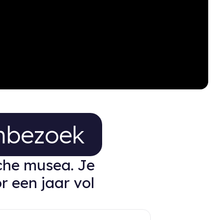
 museumbezoek
mbezoek
che musea. Je
r een jaar vol