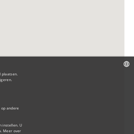
 plaatsen.
igeren.
DUTCH
FRENCH
s op andere
 instellen. U
a.
Meer over