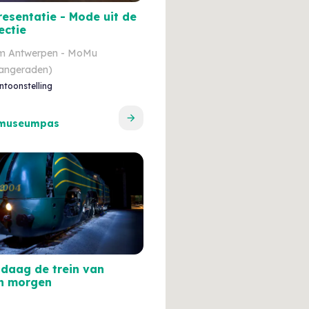
resentatie - Mode uit de
ectie
 Antwerpen - MoMu
aangeraden)
ntoonstelling
 museumpas
ndaag de trein van
en morgen