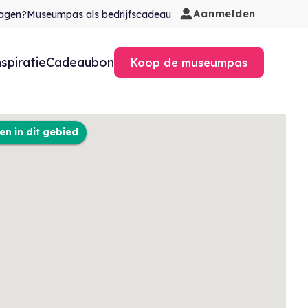
Aanmelden
agen?
Museumpas als bedrijfscadeau
nspiratie
Cadeaubon
Koop de museumpas
n in dit gebied