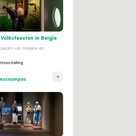
 Volksfeesten in Belgïe
seum van Masker en
ntoonstelling
 museumpas