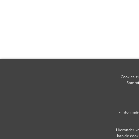
Cookies z
Sommig
- informat
Hieronder ka
kan de cook