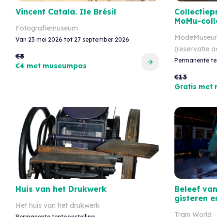
Vincent Catala. Ile Brésil
Collectiep
MoMu-coll
Fotografiemuseum
ModeMuseum
Van 23 mei 2026 tot 27 september 2026
(reservatie 
€8
Permanente te
€4 met museumpas
€13
Gratis met
Huis van het Drukwerk
Beleef va
gisteren 
Het huis van het drukwerk
Train World
Permanente tentoonstelling