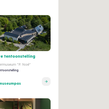
e tentoonstelling
ermuseum "P. Noé"
ntoonstelling
 museumpas