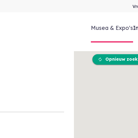
Vr
Musea & Expo's
I
Opnieuw zoeke