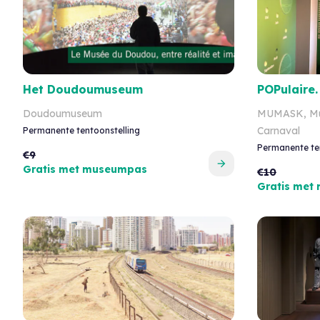
Het Doudoumuseum
POPulaire.
Doudoumuseum
MUMASK, Mu
Carnaval
Permanente tentoonstelling
Permanente te
€9
Gratis met museumpas
€10
Gratis met