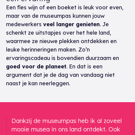
Een fles wijn of een boeket is leuk voor even,
maar van de museumpas kunnen jouw
medewerkers
veel langer genieten
. Je
schenkt ze uitstapjes over het hele land,
waarmee ze nieuwe plekken ontdekken en
leuke herinneringen maken. Zo’n
ervaringscadeau is bovendien duurzaam en
goed voor de planeet
. En dat is een
argument dat je de dag van vandaag niet
naast je kan neerleggen.
Een gerelateerd citaat
Dankzij de museumpas heb ik al zoveel
mooie musea in ons land ontdekt. Ook