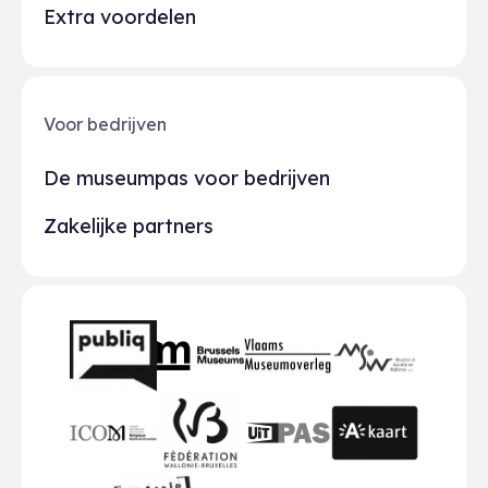
Extra voordelen
Voor bedrijven
De museumpas voor bedrijven
Zakelijke partners
Partners
BMR
VMO
MSW
publiq
ICOM
UiTPAS
A-kaart
FWB