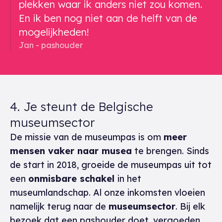
plekken waar ik anders niet zou komen.
En ik ben nog niet aan de helft van de
mogelijkheden!
Jan - pashouder
4. Je steunt de Belgische
museumsector
De missie van de museumpas is om
meer
mensen vaker naar musea
te brengen. Sinds
de start in 2018, groeide de museumpas uit tot
een
onmisbare schakel
in het
museumlandschap. Al onze inkomsten vloeien
namelijk terug naar de
museumsector
. Bij elk
bezoek dat een pashouder doet, vergoeden