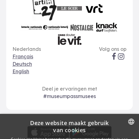
Le Soir
VRT
Art 27
nationale loterij
Nostalgie
Knack
Taal opties
Sociale me
Le Vif
Nederlands
Volg ons op
Français
Deutsch
English
Deel je ervaringen met
#museumpassmusees
Deze website maakt gebruik
Download
Betalingsopties
Download de museumpas-app
van cookies
DUTCH