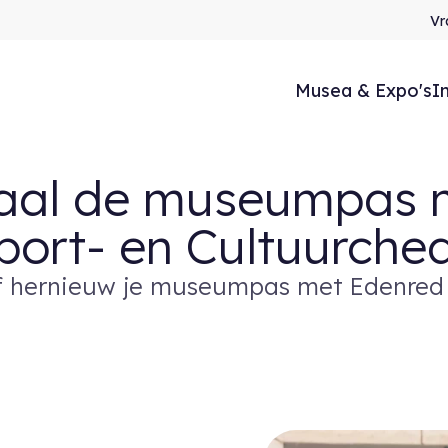
Vr
Musea & Expo's
I
aal de museumpas 
Sport- en Cultuurche
f hernieuw je museumpas met Edenred