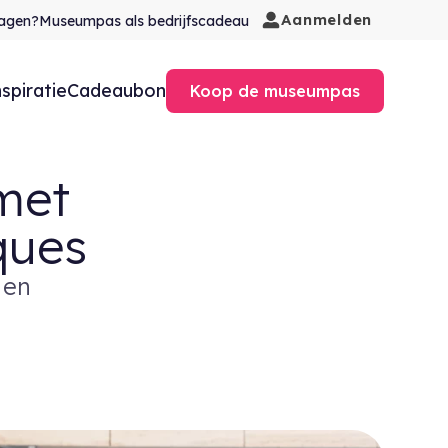
Aanmelden
agen?
Museumpas als bedrijfscadeau
nspiratie
Cadeaubon
Koop de museumpas
met
ques
 en