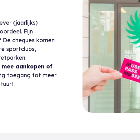
er (jaarlijks)
oordeel. Fijn
? De cheques komen
e sportclubs,
retparken.
s mee aankopen of
lang toegang tot meer
tuur!