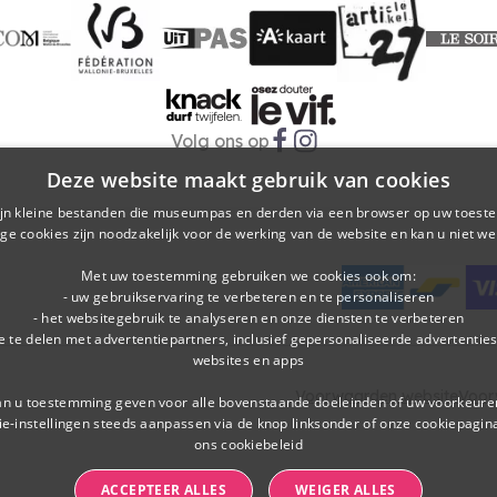
Le Soir
COM
UiTPAS
A-kaart
FWB
Art 27
Le Vif
Knack
Volg ons op
Sociale media
Deze website maakt gebruik van cookies
ijn kleine bestanden die museumpas en derden via een browser op uw toestel
e cookies zijn noodzakelijk voor de werking van de website en kan u niet we
Met uw toestemming gebruiken we cookies ook om:
- uw gebruikservaring te verbeteren en te personaliseren
- het websitegebruik te analyseren en onze diensten te verbeteren
ie te delen met advertentiepartners, inclusief gepersonaliseerde advertentie
websites en apps
Voorwaarden website
Voor
n u toestemming geven voor alle bovenstaande doeleinden of uw voorkeuren
ie-instellingen steeds aanpassen via de knop linksonder of onze cookiepagin
ons cookiebeleid
ACCEPTEER ALLES
WEIGER ALLES