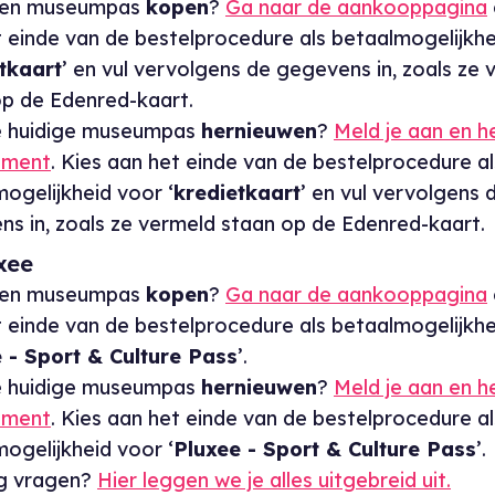
 een museumpas
kopen
?
Ga naar de aankooppagina
 einde van de bestelprocedure als betaalmogelijkh
tkaart
’ en vul vervolgens de gegevens in, zoals ze
op de Edenred-kaart.
je huidige museumpas
hernieuwen
?
Meld je aan en h
ement
. Kies aan het einde van de bestelprocedure al
ogelijkheid voor ‘
kredietkaart
’ en vul vervolgens 
s in, zoals ze vermeld staan op de Edenred-kaart.
xee
 een museumpas
kopen
?
Ga naar de aankooppagina
 einde van de bestelprocedure als betaalmogelijkh
 - Sport & Culture Pass
’.
je huidige museumpas
hernieuwen
?
Meld je aan en h
ement
. Kies aan het einde van de bestelprocedure al
ogelijkheid voor ‘
Pluxee - Sport & Culture Pass
’.
g vragen?
Hier leggen we je alles uitgebreid uit.