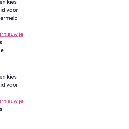
en kies
eid voor
 vermeld
ernieuw je
s
de
en kies
eid voor
ernieuw je
s