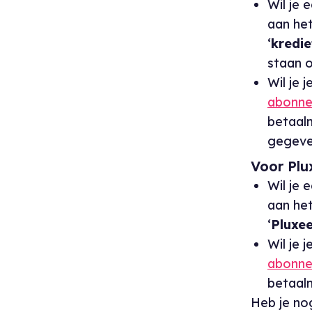
Wil je
aan het
‘
kredie
staan 
Wil je 
abonn
betaalm
gegeven
Voor Plu
Wil je
aan het
‘
Pluxee
Wil je 
abonn
betaalm
Heb je no