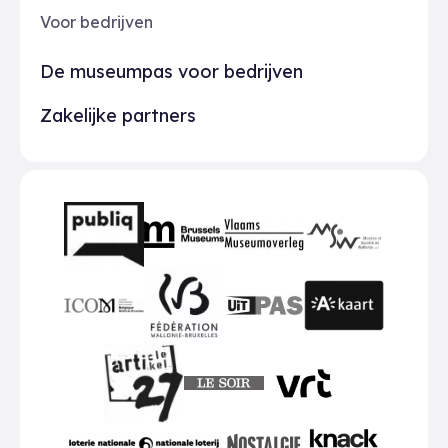
Voor bedrijven
De museumpas voor bedrijven
Zakelijke partners
Partners
BMR
VMO
MSW
publiq
ICOM
UiTPAS
A-kaart
FWB
Le Soir
VRT
Art 27