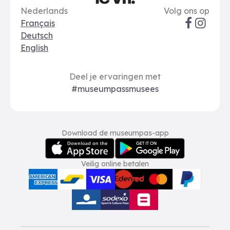
Taal opties
Sociale me
Le Vif
Nederlands
Volg ons op
Français
Deutsch
English
Deel je ervaringen met
#museumpassmusees
Download
Betalingsopties
Download de museumpas-app
Veilig online betalen
American Express
bancontact
visa
Edenred
mc
paypal
kbc
Sodexo Cultuurcheques
belfius