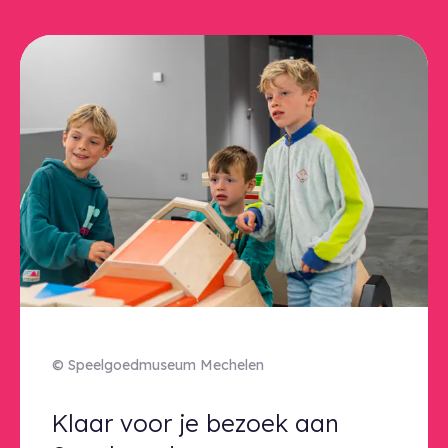
© Speelgoedmuseum Mechelen
Klaar voor je bezoek aan Speel
Klaar voor je bezoek aan