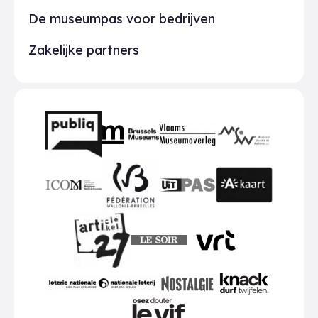
De museumpas voor bedrijven
Zakelijke partners
Partners
BMR
VMO
MSW
publiq
ICOM
UiTPAS
A-kaart
FWB
Le Soir
VRT
Art 27
nationale loterij
Nostalgie
Knack