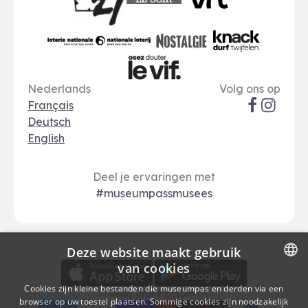
Le Soir
VRT
Art 27
nationale loterij
Nostalgie
Knack
Taal opties
Sociale me
Le Vif
Nederlands
Volg ons op
Français
Deutsch
English
Deel je ervaringen met
#museumpassmusees
Deze website maakt gebruik
Download
Betalingsopties
Download de museumpas-app
van cookies
DUTCH
Cookies zijn kleine bestanden die museumpas en derden via een
Veilig online betalen
browser op uw toestel plaatsen. Sommige cookies zijn noodzakelijk