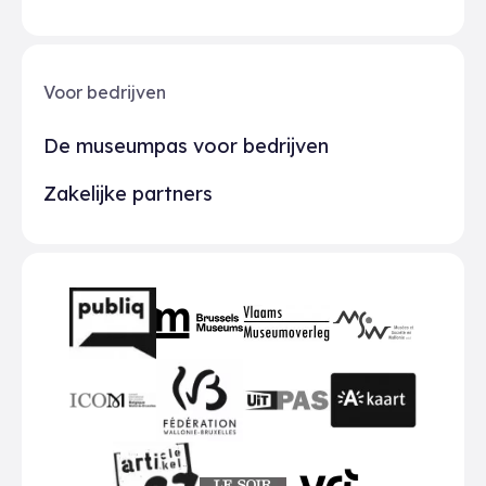
Voor bedrijven
De museumpas voor bedrijven
Zakelijke partners
Partners
BMR
VMO
MSW
publiq
ICOM
UiTPAS
A-kaart
FWB