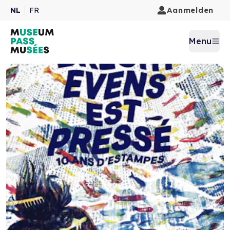
Aanmelden
NL
FR
Menu