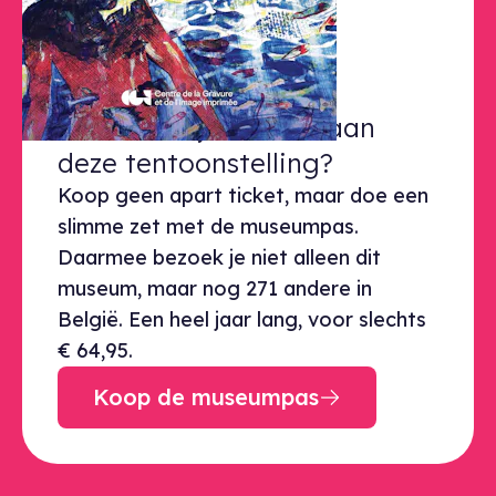
© © CGII
Klaar voor je bezoek aan deze ten
Klaar voor je bezoek aan
deze tentoonstelling?
Koop geen apart ticket, maar doe een
slimme zet met de museumpas.
Daarmee bezoek je niet alleen dit
museum, maar nog 271 andere in
België. Een heel jaar lang, voor slechts
€ 64,95.
Koop de museumpas