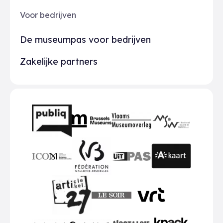
Voor bedrijven
De museumpas voor bedrijven
Zakelijke partners
Partners
BMR
VMO
MSW
publiq
ICOM
UiTPAS
A-kaart
FWB
Le Soir
VRT
Art 27