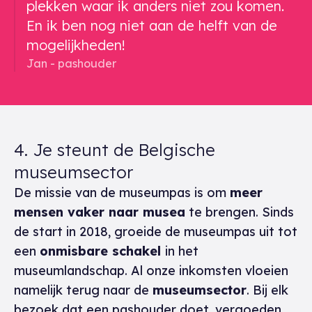
plekken waar ik anders niet zou komen.
En ik ben nog niet aan de helft van de
mogelijkheden!
Jan - pashouder
4. Je steunt de Belgische
museumsector
De missie van de museumpas is om
meer
mensen vaker naar musea
te brengen. Sinds
de start in 2018, groeide de museumpas uit tot
een
onmisbare schakel
in het
museumlandschap. Al onze inkomsten vloeien
namelijk terug naar de
museumsector
. Bij elk
bezoek dat een pashouder doet, vergoeden