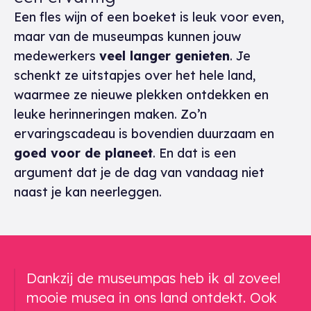
Een fles wijn of een boeket is leuk voor even,
maar van de museumpas kunnen jouw
medewerkers
veel langer genieten
. Je
schenkt ze uitstapjes over het hele land,
waarmee ze nieuwe plekken ontdekken en
leuke herinneringen maken. Zo’n
ervaringscadeau is bovendien duurzaam en
goed voor de planeet
. En dat is een
argument dat je de dag van vandaag niet
naast je kan neerleggen.
Een gerelateerd citaat
Dankzij de museumpas heb ik al zoveel
mooie musea in ons land ontdekt. Ook