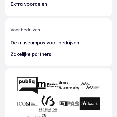
Extra voordelen
Voor bedrijven
De museumpas voor bedrijven
Zakelijke partners
Partners
BMR
VMO
MSW
publiq
ICOM
UiTPAS
A-kaart
FWB