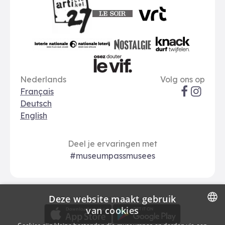
Le Soir
VRT
Art 27
nationale loterij
Nostalgie
Knack
Taal opties
Sociale me
Le Vif
Nederlands
Volg ons op
Français
Deutsch
English
Deel je ervaringen met
#museumpassmusees
Deze website maakt gebruik
Download
Betalingsopties
Download de museumpas-app
van cookies
DUTCH