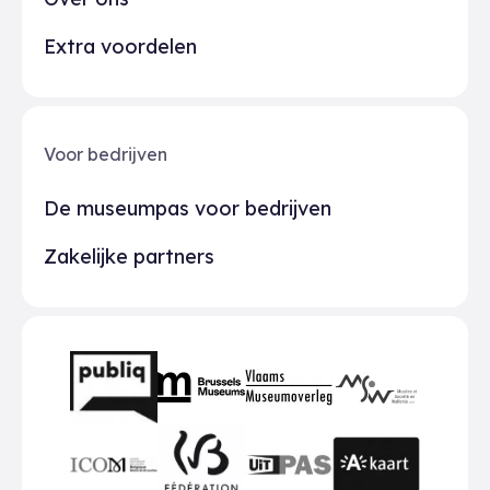
Extra voordelen
Voor bedrijven
De museumpas voor bedrijven
Zakelijke partners
Partners
BMR
VMO
MSW
publiq
ICOM
UiTPAS