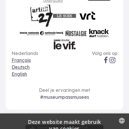
A-kaart
FWB
Le Soir
VRT
Art 27
nationale loterij
Nostalgie
Knack
Taal opties
Sociale me
Le Vif
Nederlands
Volg ons op
Français
Deutsch
English
Deel je ervaringen met
#museumpassmusees
Deze website maakt gebruik
Download
Betalingsopties
Download de museumpas-app
van cookies