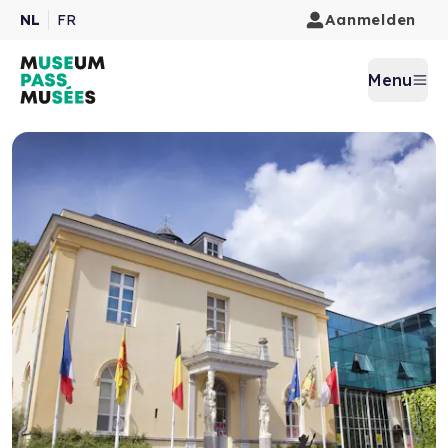
Aanmelden
NL
FR
Menu