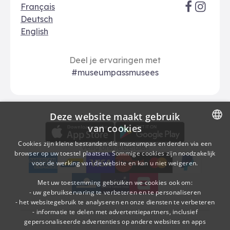
Français
Deutsch
English
Deel je ervaringen met
#museumpassmusees
Deze website maakt gebruik
Download
Betalingsopties
Download de museumpas-app
van cookies
DUTCH
Cookies zijn kleine bestanden die museumpas en derden via een
Veilig online betalen
browser op uw toestel plaatsen. Sommige cookies zijn noodzakelijk
FRENCH
voor de werking van de website en kan u niet weigeren.
American Express
bancontact
visa
Edenred
mc
paypal
kbc
Sodexo Cultuurcheques
belfius
Met uw toestemming gebruiken we cookies ook om:
- uw gebruikservaring te verbeteren en te personaliseren
- het websitegebruik te analyseren en onze diensten te verbeteren
- informatie te delen met advertentiepartners, inclusief
gepersonaliseerde advertenties op andere websites en apps