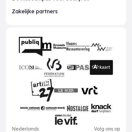
Zakelijke partners
Partners
BMR
VMO
MSW
publiq
ICOM
UiTPAS
A-kaart
FWB
Le Soir
VRT
Art 27
nationale loterij
Nostalgie
Knack
Taal opties
Sociale me
Le Vif
Nederlands
Volg ons op