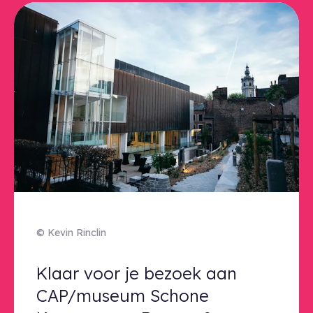
© Kevin Rinclin
Klaar voor je bezoek aan CAP/mu
Klaar voor je bezoek aan
CAP/museum Schone