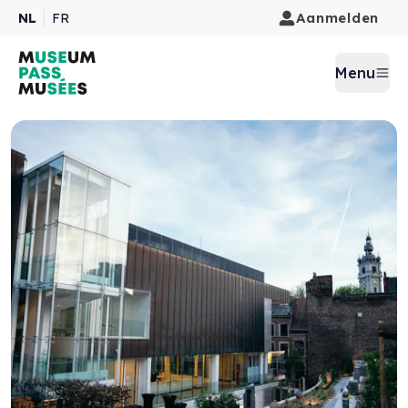
Aanmelden
NL
FR
Menu