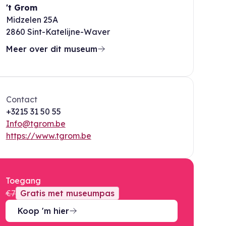
't Grom
Midzelen 25A
2860
Sint-Katelijne-Waver
Meer over dit museum
Contact
+3215 31 50 55
Info@tgrom.be
https://www.tgrom.be
Toegang
€7
Gratis met museumpas
Koop 'm hier