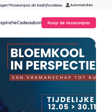
Aanmelden
agen?
Museumpas als bedrijfscadeau
nspiratie
Cadeaubon
Koop de museumpas