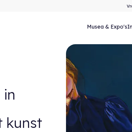
Vr
Musea & Expo's
I
 in
 kunst