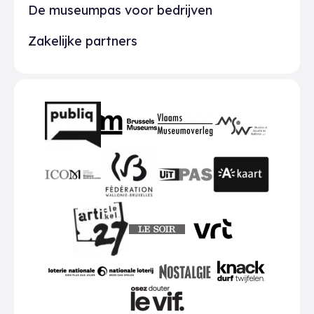
De museumpas voor bedrijven
Zakelijke partners
Partners
BMR
VMO
MSW
publiq
ICOM
UiTPAS
A-kaart
FWB
Le Soir
VRT
Art 27
nationale loterij
Nostalgie
Knack