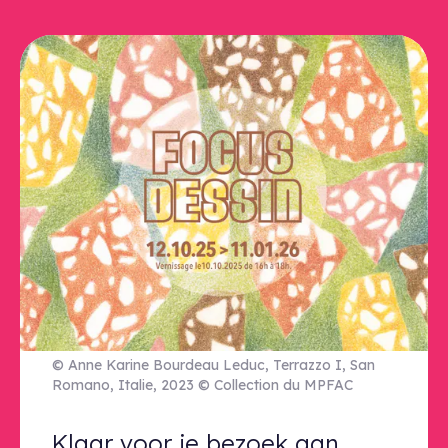
© Anne Karine Bourdeau Leduc, Terrazzo I, San
Romano, Italie, 2023 © Collection du MPFAC
Klaar voor je bezoek aan deze ten
Klaar voor je bezoek aan