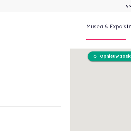
Vr
Musea & Expo's
I
Opnieuw zoeke