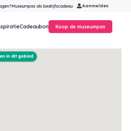
Aanmelden
agen?
Museumpas als bedrijfscadeau
nspiratie
Cadeaubon
Koop de museumpas
n in dit gebied