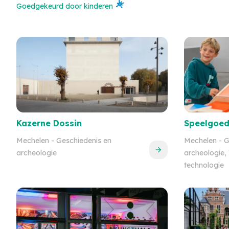
Goedgekeurd door kinderen
Kazerne Dossin
Speelgoe
Mechelen
- Geschiedenis en
Mechelen
- G
archeologie
archeologie
technologie