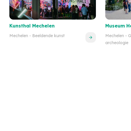
Kunsthal Mechelen
Museum Ho
Mechelen
- Beeldende kunst
Mechelen
- G
archeologie