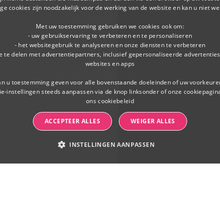
e cookies zijn noodzakelijk voor de werking van de website en kan u niet we
Met uw toestemming gebruiken we cookies ook om:
- uw gebruikservaring te verbeteren en te personaliseren
- het websitegebruik te analyseren en onze diensten te verbeteren
ie te delen met advertentiepartners, inclusief gepersonaliseerde advertentie
websites en apps
n u toestemming geven voor alle bovenstaande doeleinden of uw voorkeuren
ie-instellingen steeds aanpassen via de knop linksonder of onze cookiepagin
ons cookiebeleid
ACCEPTEER ALLES
WEIGER ALLES
INSTELLINGEN AANPASSEN
PERFORMANTIE & ANALYTISCHE COOKIES
PROFILING CO
ke cookies
Performantie & analytische cookies
Profiling cookies
Functio