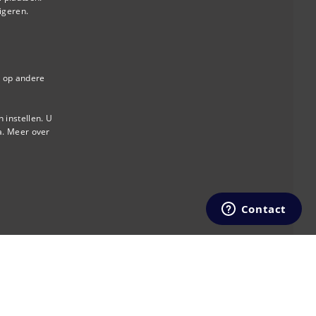
igeren.
DUTCH
FRENCH
s op andere
 instellen. U
a.
Meer over
OKIES
FUNCTIONELE COOKIES
nele cookies