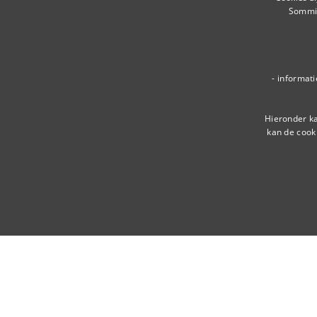
Sommig
- informat
Hieronder ka
kan de cook
NOODZAKELIJKE COOKIES
Noodzakelij