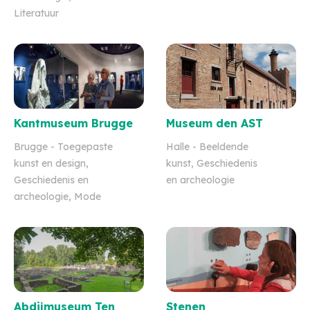
Literatuur
Kantmuseum Brugge
Museum den AST
Brugge
- Toegepaste
Halle
- Beeldende
kunst en design,
kunst, Geschiedenis
Geschiedenis en
en archeologie
archeologie, Mode
Abdijmuseum Ten
Stenen