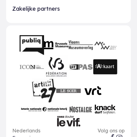
Zakelijke partners
Partners
BMR
VMO
MSW
publiq
ICOM
UiTPAS
A-kaart
FWB
Le Soir
VRT
Art 27
nationale loterij
Nostalgie
Knack
Taal opties
Sociale me
Le Vif
Nederlands
Volg ons op