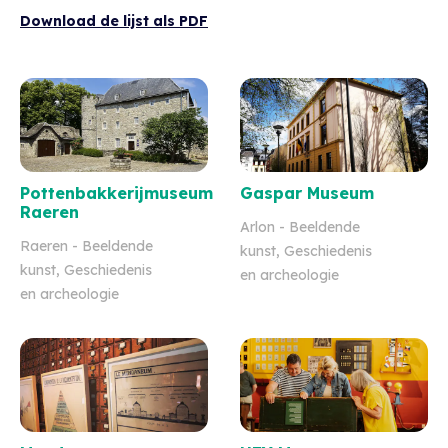
Download de lijst als PDF
Pottenbakkerijmuseum
Gaspar Museum
Raeren
Arlon
- Beeldende
Raeren
- Beeldende
kunst, Geschiedenis
kunst, Geschiedenis
en archeologie
en archeologie