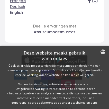
Français
Deutsch
English
Deel je ervaringen met
#museumpassmusees
Deze website maakt gebruik
Download
Betalingsopties
Download de museumpas-app
van cookies
DUTCH
Cookies zijn kleine bestanden die museumpas en derden via een
Veilig online betalen
browser op uw toestel plaatsen. Sommige cookies zijn noodzakelijk
FRENCH
voor de werking van de website en kan u niet weigeren.
American Express
bancontact
visa
Edenred
mc
paypal
kbc
Sodexo Cultuurcheques
belfius
Met uw toestemming gebruiken we cookies ook om:
- uw gebruikservaring te verbeteren en te personaliseren
- het websitegebruik te analyseren en onze diensten te verbeteren
- informatie te delen met advertentiepartners, inclusief
gepersonaliseerde advertenties op andere websites en apps
Voorwaarden website