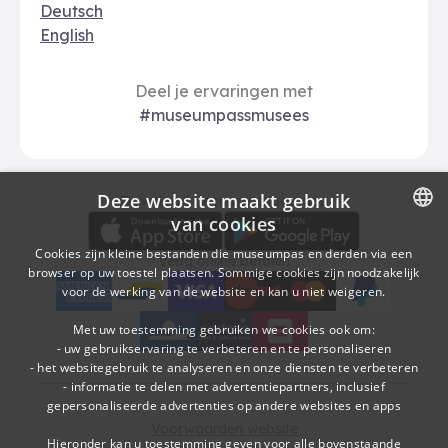
Deutsch
English
Deel je ervaringen met
#museumpassmusees
Deze website maakt gebruik
Download
Betalingsopties
Download de museumpas-app
van cookies
DUTCH
Cookies zijn kleine bestanden die museumpas en derden via een
Veilig online betalen
browser op uw toestel plaatsen. Sommige cookies zijn noodzakelijk
FRENCH
voor de werking van de website en kan u niet weigeren.
American Express
bancontact
visa
Edenred
mc
paypal
kbc
Sodexo Cultuurcheques
belfius
Met uw toestemming gebruiken we cookies ook om:
- uw gebruikservaring te verbeteren en te personaliseren
- het websitegebruik te analyseren en onze diensten te verbeteren
- informatie te delen met advertentiepartners, inclusief
gepersonaliseerde advertenties op andere websites en apps
Voorwaarden website
Hieronder kan u toestemming geven voor alle bovenstaande