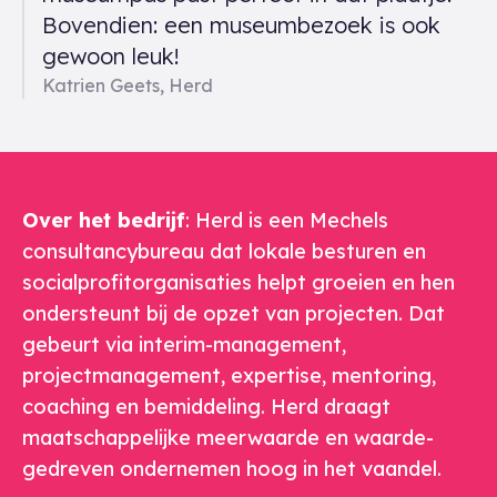
Bovendien: een museumbezoek is ook
gewoon leuk!
Katrien Geets, Herd
Over het bedrijf
: Herd is een Mechels
consultancybureau dat lokale besturen en
socialprofitorganisaties helpt groeien en hen
ondersteunt bij de opzet van projecten. Dat
gebeurt via interim-management,
projectmanagement, expertise, mentoring,
coaching en bemiddeling. Herd draagt
maatschappelijke meerwaarde en waarde-
gedreven ondernemen hoog in het vaandel.