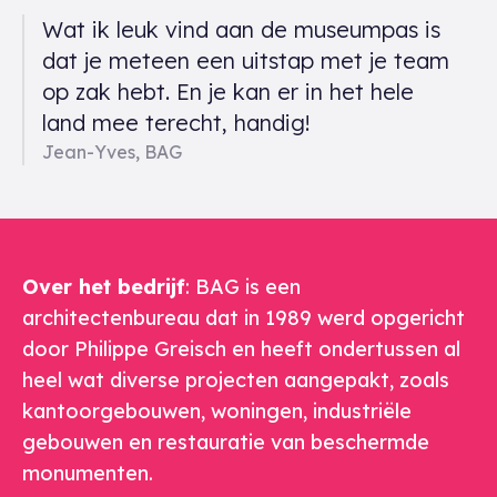
Een gerelateerd citaat
Wat ik leuk vind aan de museumpas is
dat je meteen een uitstap met je team
op zak hebt. En je kan er in het hele
land mee terecht, handig!
Jean-Yves, BAG
Over het bedrijf
: BAG is een
architectenbureau dat in 1989 werd opgericht
door Philippe Greisch en heeft ondertussen al
heel wat diverse projecten aangepakt, zoals
kantoorgebouwen, woningen, industriële
gebouwen en restauratie van beschermde
monumenten.