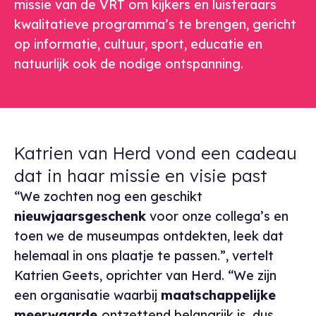
missie van de VRT om kijkers en luisteraars
kwalitatieve programma’s te brengen, gericht
op informatie, cultuur, sport, educatie en
natuurlijk ook de nodige ontspanning.
Katrien van Herd vond een cadeau
dat in haar missie en visie past
“We zochten nog een geschikt
nieuwjaarsgeschenk
voor onze collega’s en
toen we de museumpas ontdekten, leek dat
helemaal in ons plaatje te passen.”, vertelt
Katrien Geets, oprichter van Herd. “We zijn
een organisatie waarbij
maatschappelijke
meerwaarde
ontzettend belangrijk is, dus