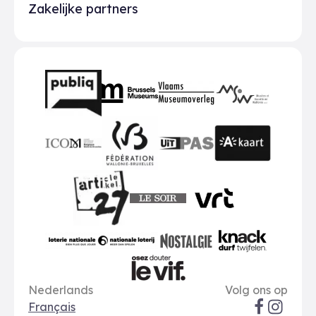
Zakelijke partners
Partners
BMR
VMO
MSW
publiq
ICOM
UiTPAS
A-kaart
FWB
Le Soir
VRT
Art 27
nationale loterij
Nostalgie
Knack
Taal opties
Sociale me
Le Vif
Nederlands
Volg ons op
Français