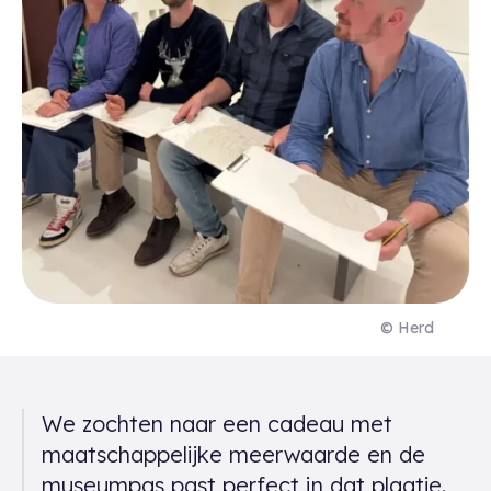
© Herd
Een gerelateerd citaat
We zochten naar een cadeau met
maatschappelijke meerwaarde en de
museumpas past perfect in dat plaatje.