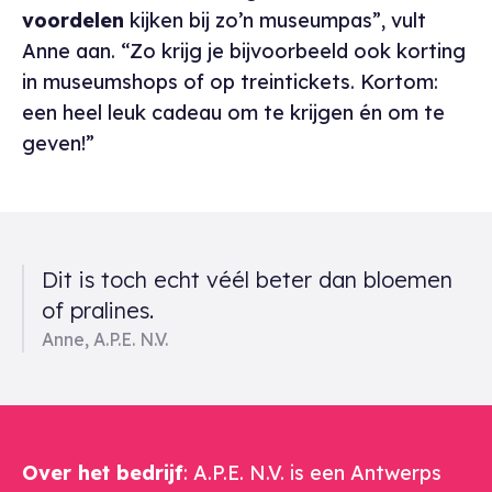
voordelen
kijken bij zo’n museumpas”, vult
Anne aan. “Zo krijg je bijvoorbeeld ook korting
in museumshops of op treintickets. Kortom:
een heel leuk cadeau om te krijgen én om te
geven!”
Een gerelateerd citaat
Dit is toch echt véél beter dan bloemen
of pralines.
Anne, A.P.E. N.V.
Over het bedrijf
: A.P.E. N.V. is een Antwerps