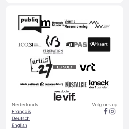
Partners
BMR
VMO
MSW
publiq
ICOM
UiTPAS
A-kaart
FWB
Le Soir
VRT
Art 27
nationale loterij
Nostalgie
Knack
Taal opties
Sociale me
Le Vif
Nederlands
Volg ons op
Français
Deutsch
English