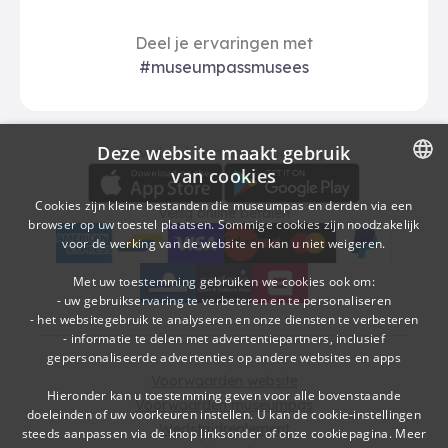
Deel je ervaringen met
#museumpassmusees
Deze website maakt gebruik
Download
Betalingsopties
Download de museumpas-app
van cookies
DUTCH
Cookies zijn kleine bestanden die museumpas en derden via een
Veilig online betalen
browser op uw toestel plaatsen. Sommige cookies zijn noodzakelijk
FRENCH
voor de werking van de website en kan u niet weigeren.
American Express
bancontact
visa
Edenred
mc
paypal
kbc
Sodexo Cultuurcheques
belfius
Met uw toestemming gebruiken we cookies ook om:
- uw gebruikservaring te verbeteren en te personaliseren
- het websitegebruik te analyseren en onze diensten te verbeteren
- informatie te delen met advertentiepartners, inclusief
gepersonaliseerde advertenties op andere websites en apps
Voorwaarden website
Hieronder kan u toestemming geven voor alle bovenstaande
Voorwaarden museumpas
doeleinden of uw voorkeuren instellen. U kan de cookie-instellingen
Wedstrijdreglement
steeds aanpassen via de knop linksonder of onze cookiepagina.
Meer