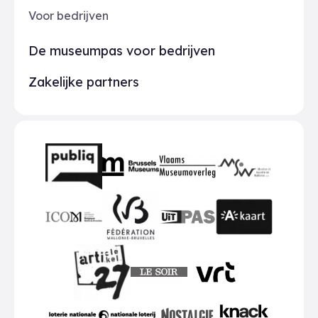
Voor bedrijven
De museumpas voor bedrijven
Zakelijke partners
Partners
BMR
VMO
MSW
publiq
ICOM
UiTPAS
A-kaart
FWB
Le Soir
VRT
Art 27