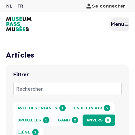
Se connecter
NL
FR
Menu
Articles
Filtrer
Zoeken
AVEC DES ENFANTS
1
EN PLEIN AIR
2
BRUXELLES
1
GAND
2
ANVERS
8
LIÈGE
1