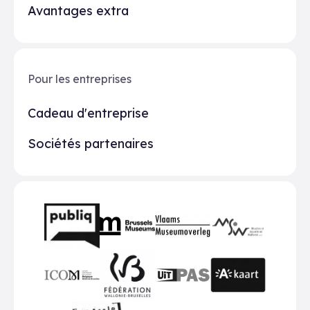
Avantages extra
Pour les entreprises
Cadeau d'entreprise
Sociétés partenaires
Partenaires
BMR
VMO
MSW
publiq
ICOM
UiTPAS
A-kaart
FWB