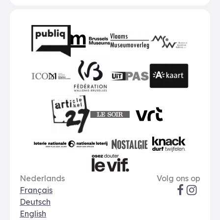
Partners
BMR
VMO
MSW
publiq
ICOM
UiTPAS
A-kaart
FWB
Le Soir
VRT
Art 27
nationale loterij
Nostalgie
Knack
Taal opties
Sociale me
Le Vif
Nederlands
Volg ons op
Français
Deutsch
English