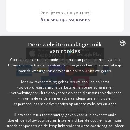
Deel je ervaringen met
#museumpassmusees
Deze website maakt gebruik
Download
Betalingsopties
Download de museumpas-app
van cookies
DUTCH
Cookies zijn kleine bestanden die museumpas en derden via een
Veilig online betalen
browser op uw toestel plaatsen. Sommige cookies zijn noodzakelijk
FRENCH
voor de werking van de website en kan u niet weigeren.
American Express
bancontact
visa
Edenred
mc
paypal
kbc
Sodexo Cultuurcheques
belfius
Met uw toestemming gebruiken we cookies ook om:
- uw gebruikservaring te verbeteren en te personaliseren
- het websitegebruik te analyseren en onze diensten te verbeteren
- informatie te delen met advertentiepartners, inclusief
gepersonaliseerde advertenties op andere websites en apps
Voorwaarden website
Hieronder kan u toestemming geven voor alle bovenstaande
Voorwaarden museumpas
doeleinden of uw voorkeuren instellen. U kan de cookie-instellingen
Wedstrijdreglement
steeds aanpassen via de knop linksonder of onze cookiepagina.
Meer