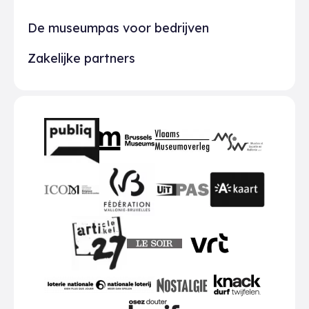
De museumpas voor bedrijven
Zakelijke partners
Partners
BMR
VMO
MSW
publiq
ICOM
UiTPAS
A-kaart
FWB
Le Soir
VRT
Art 27
nationale loterij
Nostalgie
Knack