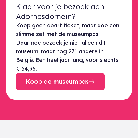
Klaar voor je bezoek aan Adorne
Klaar voor je bezoek aan
Adornesdomein?
Koop geen apart ticket, maar doe een
slimme zet met de museumpas.
Daarmee bezoek je niet alleen dit
museum, maar nog 271 andere in
België. Een heel jaar lang, voor slechts
€ 64,95.
Koop de museumpas