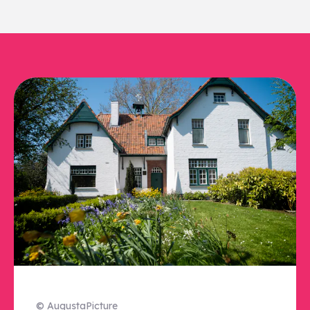
© AugustaPicture