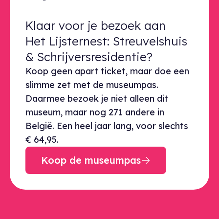
Klaar voor je bezoek aan Het Lijst
Klaar voor je bezoek aan
Het Lijsternest: Streuvelshuis
& Schrijversresidentie?
Koop geen apart ticket, maar doe een
slimme zet met de museumpas.
Daarmee bezoek je niet alleen dit
museum, maar nog 271 andere in
België. Een heel jaar lang, voor slechts
€ 64,95.
Koop de museumpas