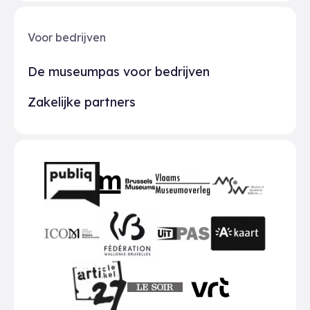
Voor bedrijven
De museumpas voor bedrijven
Zakelijke partners
Partners
BMR
VMO
MSW
publiq
ICOM
UiTPAS
A-kaart
FWB
Le Soir