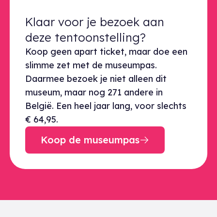
Klaar voor je bezoek aan deze ten
Klaar voor je bezoek aan
deze tentoonstelling?
Koop geen apart ticket, maar doe een
slimme zet met de museumpas.
Daarmee bezoek je niet alleen dit
museum, maar nog 271 andere in
België. Een heel jaar lang, voor slechts
€ 64,95.
Koop de museumpas