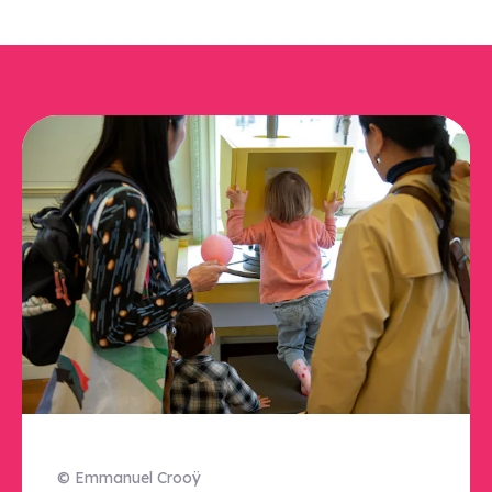
© Emmanuel Crooÿ