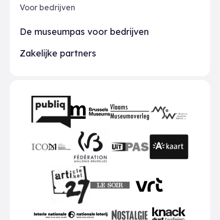
Voor bedrijven
De museumpas voor bedrijven
Zakelijke partners
Partners
BMR
VMO
MSW
publiq
ICOM
UiTPAS
A-kaart
FWB
Le Soir
VRT
Art 27