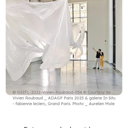
© GISFL-2022-Vivien-Roubaud-054 © Courtesy de
Vivien Roubaud _ ADAGP Paris 2025 & galerie In Situ
- fabienne leclerc, Grand Paris. Photo _ Aurelien Mole