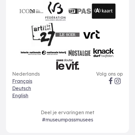
publiq
ICOM
UiTPAS
A-kaart
FWB
Le Soir
VRT
Art 27
nationale loterij
Nostalgie
Knack
Taal opties
Sociale me
Le Vif
Nederlands
Volg ons op
Français
Deutsch
English
Deel je ervaringen met
#museumpassmusees