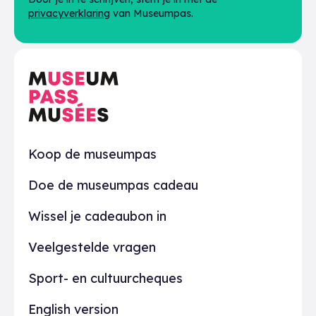
privacyverklaring
van Museumpas.
Praktisch
Koop de museumpas
Doe de museumpas cadeau
Wissel je cadeaubon in
Veelgestelde vragen
Sport- en cultuurcheques
English version