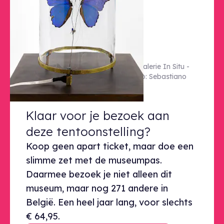
© Courtesy de Vivien Roubaud & galerie In Situ -
fabienne leclerc, Grand Paris. Photo: Sebastiano
Pellion di Persano
Klaar voor je bezoek aan deze ten
Klaar voor je bezoek aan
deze tentoonstelling?
Koop geen apart ticket, maar doe een
slimme zet met de museumpas.
Daarmee bezoek je niet alleen dit
museum, maar nog 271 andere in
België. Een heel jaar lang, voor slechts
€ 64,95.