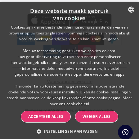
Deze website maakt gebruik
Download
Betalingsopties
Download de museumpas-app
van cookies
DUTCH
Cookies zijn kleine bestanden die museumpas en derden via een
Veilig online betalen
browser op uw toestel plaatsen. Sommige cookies zijn noodzakelijk
FRENCH
voor de werking van de website en kan u niet weigeren.
American Express
bancontact
visa
Edenred
mc
paypal
kbc
Sodexo Cultuurcheques
belfius
Met uw toestemming gebruiken we cookies ook om:
- uw gebruikservaring te verbeteren en te personaliseren
- het websitegebruik te analyseren en onze diensten te verbeteren
- informatie te delen met advertentiepartners, inclusief
gepersonaliseerde advertenties op andere websites en apps
Voorwaarden website
Hieronder kan u toestemming geven voor alle bovenstaande
Voorwaarden museumpas
doeleinden of uw voorkeuren instellen. U kan de cookie-instellingen
Wedstrijdreglement
steeds aanpassen via de knop linksonder of onze cookiepagina.
Meer
over ons cookiebeleid
Cookie policy
© museumPASSmusées erkende cvso 2026
ACCEPTEER ALLES
WEIGER ALLES
INSTELLINGEN AANPASSEN