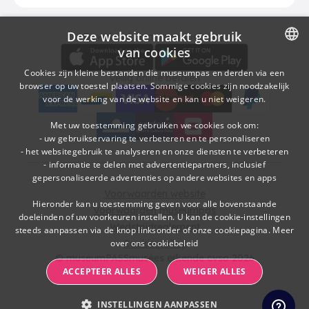
Deze website maakt gebruik
Download
Betalingsopties
Download de museumpas-app
van cookies
DUTCH
Cookies zijn kleine bestanden die museumpas en derden via een
Veilig online betalen
browser op uw toestel plaatsen. Sommige cookies zijn noodzakelijk
FRENCH
voor de werking van de website en kan u niet weigeren.
American Express
bancontact
visa
Edenred
mc
paypal
kbc
Sodexo Cultuurcheques
belfius
Met uw toestemming gebruiken we cookies ook om:
- uw gebruikservaring te verbeteren en te personaliseren
- het websitegebruik te analyseren en onze diensten te verbeteren
- informatie te delen met advertentiepartners, inclusief
gepersonaliseerde advertenties op andere websites en apps
Voorwaarden website
Hieronder kan u toestemming geven voor alle bovenstaande
Voorwaarden museumpas
doeleinden of uw voorkeuren instellen. U kan de cookie-instellingen
Wedstrijdreglement
steeds aanpassen via de knop linksonder of onze cookiepagina.
Meer
over ons cookiebeleid
Cookie policy
© museumPASSmusées erkende cvso 2026
ACCEPTEER ALLES
WEIGER ALLES
INSTELLINGEN AANPASSEN