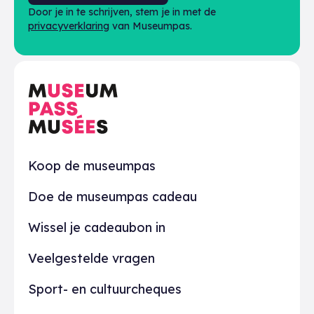
Door je in te schrijven, stem je in met de
privacyverklaring
van Museumpas.
Praktisch
Koop de museumpas
Doe de museumpas cadeau
Wissel je cadeaubon in
Veelgestelde vragen
Sport- en cultuurcheques