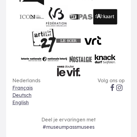
BMR
VMO
MSW
publiq
ICOM
UiTPAS
A-kaart
FWB
Le Soir
VRT
Art 27
nationale loterij
Nostalgie
Knack
Taal opties
Sociale me
Le Vif
Nederlands
Volg ons op
Français
Deutsch
English
Deel je ervaringen met
#museumpassmusees